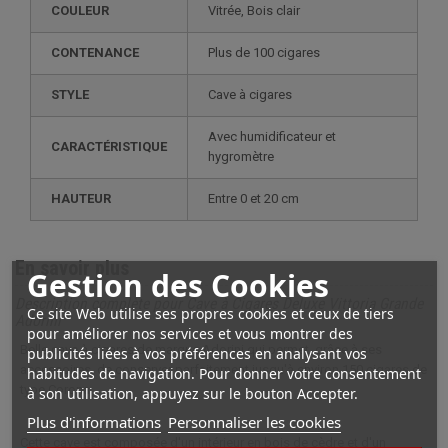
COULEUR
vitrée, Bois clair
CONTENANCE
plus de 100 cigares
STYLE
cave à cigares
avec humidificateur et
CARACTÉRISTIQUE
hygromètre
HAUTEUR
entre 0 et 20 cm
En savoir plus
Gestion des Cookies
Description complète pour Cave à Cigares Deluxe Vittoria Grande
Ce site Web utilise ses propres cookies et ceux de tiers
Adorini
pour améliorer nos services et vous montrer des
Belle cave à cigares de marque Adorini qui permet, grâce à ses
publicités liées à vos préférences en analysant vos
accessoires, de conserver parfaitement jusqu'à environ 150 cigares de
habitudes de navigation. Pour donner votre consentement
type Corona.
à son utilisation, appuyez sur le bouton Accepter.
Plus d'informations
Personnaliser les cookies
Cette cave est composée d'un intérieur en bois de cèdre et d'un