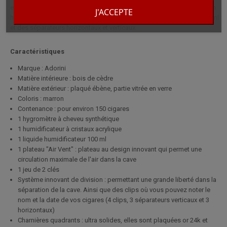
extérieur plaqué ébène avec partie vitrée en verre. Elle est livrée avec un
J'ACCEPTE
humidificateur, un hygromètre à aiguille, un liquide humidificateur 100 ml
et des séparateurs horizontaux et verticaux.
Caractéristiques
Marque : Adorini
Matière intérieure : bois de cèdre
Matière extérieur : plaqué ébène, partie vitrée en verre
Coloris : marron
Contenance : pour environ 150 cigares
1 hygromètre à cheveu synthétique
1 humidificateur à cristaux acrylique
1 liquide humidificateur 100 ml
1 plateau "Air Vent" : plateau au design innovant qui permet une
circulation maximale de l'air dans la cave
1 jeu de 2 clés
Système innovant de division : permettant une grande liberté dans la
séparation de la cave. Ainsi que des clips où vous pouvez noter le
nom et la date de vos cigares (4 clips, 3 séparateurs verticaux et 3
horizontaux)
Charnières quadrants : ultra solides, elles sont plaquées or 24k et