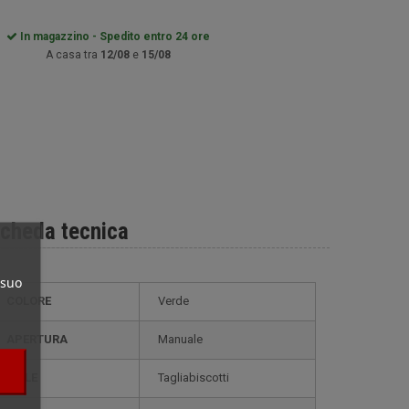
In magazzino - Spedito entro 24 ore
A casa tra
12/08
e
15/08
cheda tecnica
 suo
COLORE
Verde
APERTURA
Manuale
STILE
tagliabiscotti