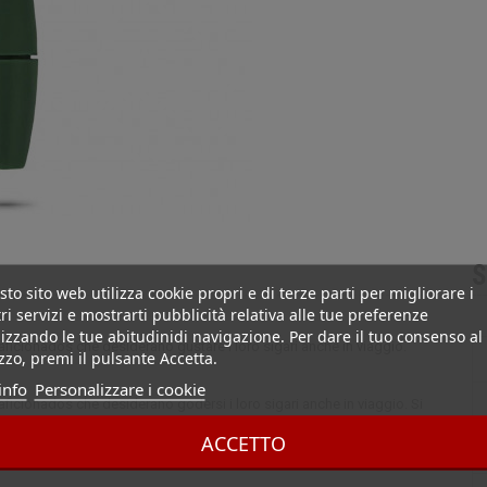
S
to sito web utilizza cookie propri e di terze parti per migliorare i
ri servizi e mostrarti pubblicità relativa alle tue preferenze
st
izzando le tue abitudinidi navigazione. Per dare il tuo consenso al
i aficionados che desiderano gustare i loro sigari anche in viaggio.
izzo, premi il pulsante Accetta.
info
Personalizzare i cookie
i aficionados che desiderano godersi i loro sigari anche in viaggio. Si
el tabacco che ha rimosso dalla testa del sigaro. Disponibile in molti
ACCETTO