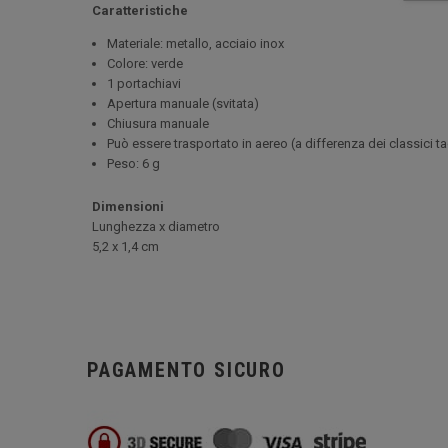
Caratteristiche
Materiale: metallo, acciaio inox
Colore: verde
1 portachiavi
Apertura manuale (svitata)
Chiusura manuale
Può essere trasportato in aereo (a differenza dei classici ta
Peso: 6 g
Dimensioni
Lunghezza x diametro
5
,2 x 1,4 cm
PAGAMENTO SICURO