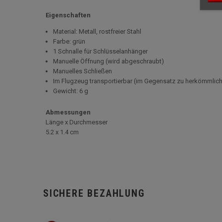
Eigenschaften
Material: Metall, rostfreier Stahl
Farbe: grün
1 Schnalle für Schlüsselanhänger
Manuelle Öffnung (wird abgeschraubt)
Manuelles Schließen
Im Flugzeug transportierbar (im Gegensatz zu herkömmlic
Gewicht: 6 g
Abmessungen
Länge x Durchmesser
5
.2 x 1.4 cm
SICHERE BEZAHLUNG