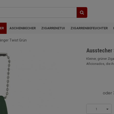
ER
ASCHENBECHER
ZIGARRENETUI
ZIGARRENBEFEUCHTER
änger Twist Grün
Ausstecher 
Kleiner, grüner Zig
Aficionados, die i
1