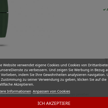
A
T
e Website verwendet eigene Cookies und Cookies von Drittanbiete
unsereDienste zu verbessern. Und zeigen Sie Werbung in Bezug a
nger Twist Grün
 Vorlieben, indem Sie Ihre Gewohnheiten analysieren navigation.
praktisch für alle Aficionados, die ihre Zigarren auch unterwegs genießen
 Zustimmung zu seiner Verwendung zu geben, klicken Sie auf die
ltfläche Akzeptieren.
tere Informationen
Anpassen von Cookies
er für alle Aficionados, die ihre Zigarren auch unterwegs genießen
r schließen lässt, um sich von dem Tabak zu entleeren, den er aus dem
ICH AKZEPTIERE
en Farben auf unserer Website.