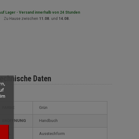
uf Lager - Versand innerhalb von 24 Stunden
Zu Hause zwischen
11.08.
und
14.08.
echnische Daten
rn,
uf
 Um
FARBE
Grün
ERÖFFNUNG
Handbuch
STIL
ausstechform