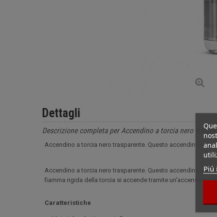
Dettagli
Ques
Descrizione completa per Accendino a torcia nero traspa
nost
anal
Accendino a torcia nero trasparente. Questo accendino è molto
util
Piú 
Accendino a torcia nero trasparente. Questo accendino è molto
fiamma rigida della torcia si accende tramite un'accensione elet
Caratteristiche