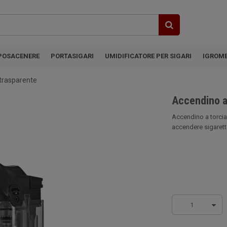
POSACENERE
PORTASIGARI
UMIDIFICATORE PER SIGARI
IGROM
 trasparente
Accendino a
Accendino a torcia
accendere sigarette
1