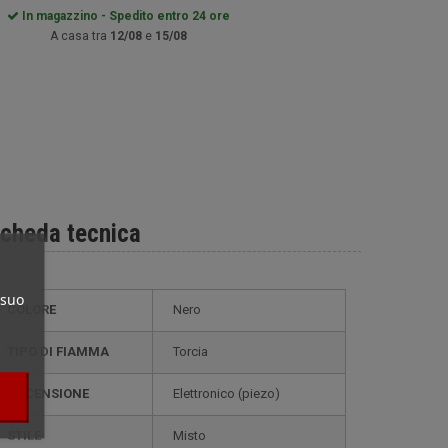
In magazzino - Spedito entro 24 ore
A casa tra
12/08
e
15/08
cheda tecnica
 suo
COLORE
Nero
TIPO DI FIAMMA
Torcia
ACCENSIONE
elettronico (piezo)
STILE
misto