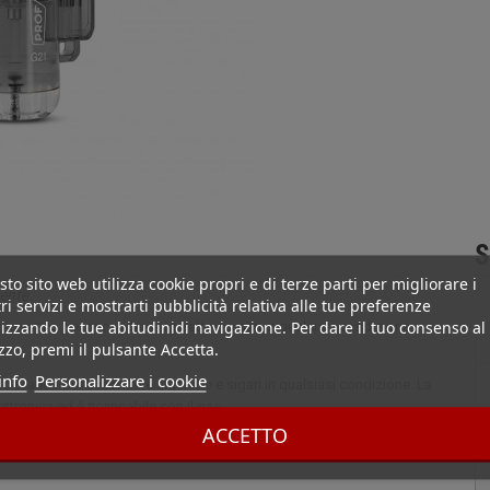
S
to sito web utilizza cookie propri e di terze parti per migliorare i
rente
ri servizi e mostrarti pubblicità relativa alle tue preferenze
izzando le tue abitudinidi navigazione. Per dare il tuo consenso al
 pratico per accendere sigarette e sigari in qualsiasi condizione.
izzo, premi il pulsante Accetta.
info
Personalizzare i cookie
 pratico per accendere sigarette e sigari in qualsiasi condizione. La
tronica ed è ricaricabile con il gas.
ACCETTO