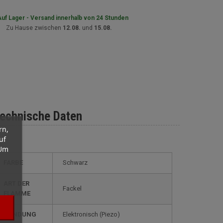
uf Lager - Versand innerhalb von 24 Stunden
Zu Hause zwischen
12.08.
und
15.08.
echnische Daten
rn,
uf
 Um
FARBE
Schwarz
ART DER
Fackel
FLAMME
ZÜNDUNG
elektronisch (Piezo)