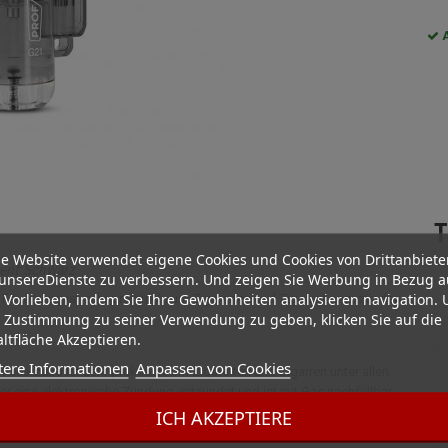
A
T
e Website verwendet eigene Cookies und Cookies von Drittanbiete
rent Schwarz
unsereDienste zu verbessern. Und zeigen Sie Werbung in Bezug a
 Vorlieben, indem Sie Ihre Gewohnheiten analysieren navigation.
euerzeug ist sehr praktisch, um Zigaretten und Zigarren anzuzünden,
 Zustimmung zu seiner Verwendung zu geben, klicken Sie auf die
ltfläche Akzeptieren.
tere Informationen
Anpassen von Cookies
uerzeug ist sehr praktisch, um Zigaretten und Zigarren unter allen
 eine elektronische Zündung entzündet und ist mit Gas nachfüllbar.
ICH AKZEPTIERE