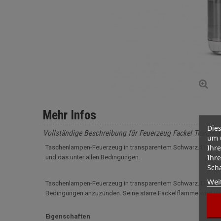
Mehr Infos
Dies
Vollständige Beschreibung für Feuerzeug Fackel Transpa
um 
Ihre
Taschenlampen-Feuerzeug in transparentem Schwarz. Dieses F
Ihre
und das unter allen Bedingungen.
Scha
Wei
Taschenlampen-Feuerzeug in transparentem Schwarz. Dieses Fe
Bedingungen anzuzünden. Seine starre Fackelflamme wird über
Eigenschaften