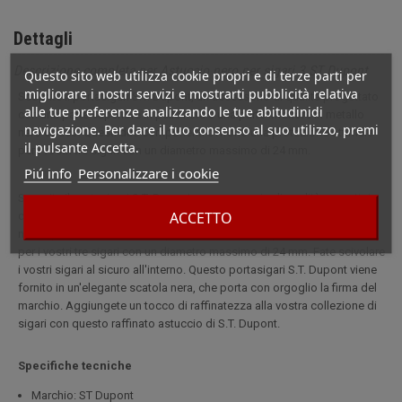
Dettagli
Descrizione completa per Astuccio nero per sigari 3 ST Dupont
Questo sito web utilizza cookie propri e di terze parti per
migliorare i nostri servizi e mostrarti pubblicità relativa
Scoprite il portasigari S.T. Dupont, un accessorio di qualità progettato
alle tue preferenze analizzando le tue abitudinidi
con una parte superiore in pelle nera e una parte inferiore in metallo
navigazione. Per dare il tuo consenso al suo utilizzo, premi
nero opaco. Questi due componenti offrono una protezione ottimale
il pulsante Accetta.
per i vostri tre sigari con un diametro massimo di 24 mm.
Piú info
Personalizzare i cookie
Scoprite il portasigari S.T. Dupont, un accessorio di qualità progettato
ACCETTO
con una parte superiore in pelle nera e una parte inferiore in metallo
nero opaco. Questi due componenti offrono una protezione ottimale
per i vostri tre sigari con un diametro massimo di 24 mm. Fate scivolare
i vostri sigari al sicuro all'interno. Questo portasigari S.T. Dupont viene
fornito in un'elegante scatola nera, che porta con orgoglio la firma del
marchio. Aggiungete un tocco di raffinatezza alla vostra collezione di
sigari con questo raffinato astuccio di S.T. Dupont.
Specifiche tecniche
Marchio: ST Dupont