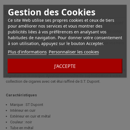
Gestion des Cookies
En savoir plus
Ce site Web utilise ses propres cookies et ceux de tiers
Description complète pour Etui Cigares Noir 3 cigares ST Dupont
pour améliorer nos services et vous montrer des
publicités liées à vos préférences en analysant vos
Découvrez l'étui à cigares S.T. Dupont, un accessoire de qualité conçu
habitudes de navigation. Pour donner votre consentement
avec une partie haute en cuir noir et une partie basse en métal noir mat.
à son utilisation, appuyez sur le bouton Accepter.
Ces deux composants assurent une protection optimale pour vos trois
cigares d'un diamètre maximal de 24 mm.
Plus d'informations
Personnaliser les cookies
Glissez vos cigares à l'intérieur en toute sécurité. Cet étui cigare S.T.
J'ACCEPTE
Dupont vous sera livré dans son élégant écrin noir, arborant fièrement la
signature de la marque. Ajoutez une touche de sophistication à votre
collection de cigares avec cet étui raffiné de S.T. Dupont.
Caractéristiques
Marque : ST Dupont
Intérieur en cuir
Extérieur en cuir et métal
Couleur : noir
Tube en métal