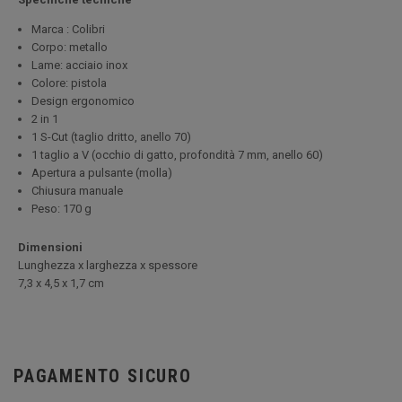
Marca : Colibri
Corpo: metallo
Lame: acciaio inox
Colore: pistola
Design ergonomico
2 in 1
1 S-Cut (taglio dritto, anello 70)
1 taglio a V (occhio di gatto, profondità 7 mm, anello 60)
Apertura a pulsante (molla)
Chiusura manuale
Peso: 170 g
Dimensioni
Lunghezza x larghezza x spessore
7,3 x 4,5 x 1,7 cm
PAGAMENTO SICURO