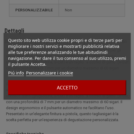
PERSONALIZZABILE
non
Dettagli
Questo sito web utilizza cookie propri e di terze parti per
Descrizione completa per Taglierina per sigari SV-Cut Gun Colibri
migliorare i nostri servizi e mostrarti pubblicità relativa
Scoprite il tagliasigari Colibri SV-Cut, un accessorio versatile per gli
alle tue preferenze analizzando le tue abitudinidi
appassionati di sigari. Con la sua funzione 2-in-1, offre un taglio
navigazione. Per dare il tuo consenso al suo utilizzo, premi
classico dritto (ghigliottina, S-Cut) e un taglio "a occhio di gatto" (V-Cut)
il pulsante Accetta.
con una profondità di 7 mm per un diametro massimo di 60 sigari.
Piú info
Personalizzare i cookie
Scoprite il tagliasigari Colibri SV-Cut, un accessorio versatile per gli
ACCETTO
appassionati di sigari. Con la sua funzione 2-in-1, offre un taglio
classico dritto (ghigliottina, S-Cut) e un taglio "a occhio di gatto" (V-Cut)
con una profondità di 7 mm per un diametro massimo di 60 sigari. Il
design ergonomico e il pulsante automatico ne facilitano l'uso.
Presentato in un'elegante finitura a pistola, questo tagliasigari è la
scelta perfetta per un'esperienza di degustazione personalizzata.
Specifiche tecniche