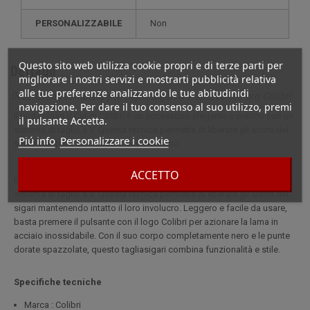
PERSONALIZZABILE
non
Questo sito web utilizza cookie propri e di terze parti per
Dettagli
migliorare i nostri servizi e mostrarti pubblicità relativa
alle tue preferenze analizzando le tue abitudinidi
Descrizione completa per Taglia sigari a V spazzolato oro Colibri
navigazione. Per dare il tuo consenso al suo utilizzo, premi
Il tagliasigari V Cut di Colibri è un accessorio elegante e pratico con un
il pulsante Accetta.
sistema di taglio a V. Questa tecnica permette di liberare gli aromi dei
Piú info
Personalizzare i cookie
sigari mantenendo intatto il loro involucro.
ACCETTO
Il tagliasigari V Cut di Colibri è un accessorio elegante e pratico con un
sistema di taglio a V. Questa tecnica permette di liberare gli aromi dei
sigari mantenendo intatto il loro involucro. Leggero e facile da usare,
basta premere il pulsante con il logo Colibri per azionare la lama in
acciaio inossidabile. Con il suo corpo completamente nero e le punte
dorate spazzolate, questo tagliasigari combina funzionalità e stile.
Specifiche tecniche
Marca : Colibri