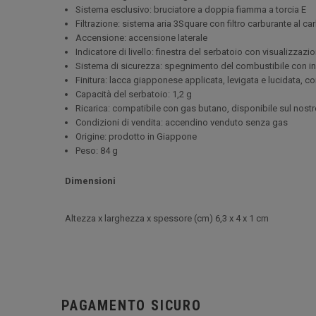
Sistema esclusivo: bruciatore a doppia fiamma a torcia E
Filtrazione: sistema aria 3Square con filtro carburante al c
Accensione: accensione laterale
Indicatore di livello: finestra del serbatoio con visualizzazio
Sistema di sicurezza: spegnimento del combustibile con in
Finitura: lacca giapponese applicata, levigata e lucidata, co
Capacità del serbatoio: 1,2 g
Ricarica: compatibile con gas butano, disponibile sul nost
Condizioni di vendita: accendino venduto senza gas
Origine: prodotto in Giappone
Peso: 84 g
Dimensioni
Altezza x larghezza x spessore (cm) 6,3 x 4 x 1 cm
PAGAMENTO SICURO