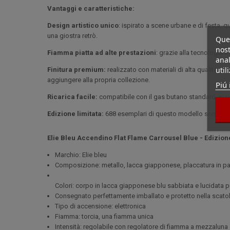
Vantaggi e caratteristiche:
Design artistico unico
: ispirato a scene urbane e di festa,
una giostra retrò.
Ques
nost
Fiamma piatta ad alte prestazioni
: grazie alla tecnologia 
anal
util
Finitura premium:
realizzato con materiali di alta qualità, 
aggiungere alla propria collezione.
Piú 
Ricarica facile:
compatibile con il gas butano standard, si r
Edizione limitata:
688 esemplari di questo modello sono num
Elie Bleu Accendino
Flat Flame Carrousel Blue - Edizione
Marchio: Elie bleu
Composizione: metallo, lacca giapponese, placcatura in pa
Colori: corpo in lacca giapponese blu sabbiata e lucidata
Consegnato perfettamente imballato e protetto nella scatola
Tipo di accensione: elettronica
Fiamma: torcia, una fiamma unica
Intensità: regolabile con regolatore di fiamma a mezzaluna