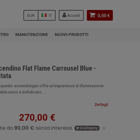
EUR
IT
Accedi
0,00 €
ETRO
MANUTENZIONE
NUOVI PRODOTTI
cendino Flat Flame Carrousel Blue -
itata
 questo accendisigari offre un'esperienza di illuminazione
tile unico e sofisticato. ...
Dettagli
270,00 €