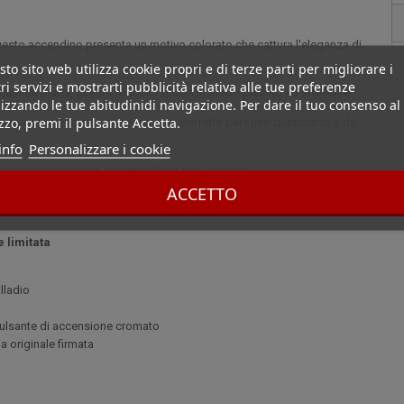
 questo accendino presenta un motivo colorato che cattura l'eleganza di
to sito web utilizza cookie propri e di terze parti per migliorare i
ri servizi e mostrarti pubblicità relativa alle tue preferenze
a fiamma piatta, questo modello brucia in modo preciso ed efficiente.
izzando le tue abitudinidi navigazione. Per dare il tuo consenso al
izzo, premi il pulsante Accetta.
questo accendino è solido e leggero, perfetto per l'uso quotidiano o da
info
Personalizzare i cookie
icarica rapidamente, garantendo un uso duraturo.
ACCETTO
erati.
 limitata
lladio
 pulsante di accensione cromato
 originale firmata