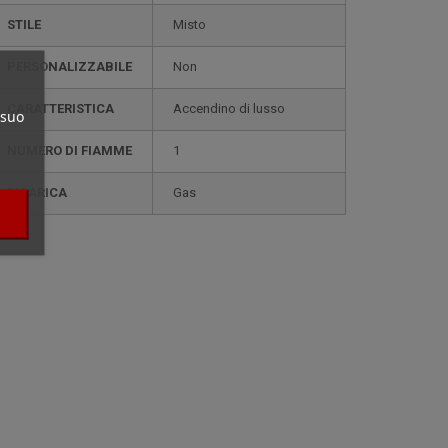
STILE
misto
PERSONALIZZABILE
non
CARATTERISTICA
accendino di lusso
 suo
NUMERO DI FIAMME
1
RICARICA
gas