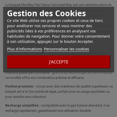
Le briquet Elie Bleu Flat Flame Carrousel Bleu est une véritable pièce de
Gestion des Cookies
collection pour les amateurs d'objets luxueux. Ce modèle exclusif
présente un design enchanteur inspiré d’une scène vibrante de
Ce site Web utilise ses propres cookies et ceux de tiers
carrousel, magnifié par une finition bleu éclatant. La qualité de
pour améliorer nos services et vous montrer des
fabrication remarquable se reflète dans chaque détail, depuis le motif
publicités liées à vos préférences en analysant vos
artistique finement élaboré jusqu’au mécanisme de flamme plate haute
habitudes de navigation. Pour donner votre consentement
performance.
à son utilisation, appuyez sur le bouton Accepter.
Avantages et fonctionnalités :
Plus d'informations
Personnaliser les cookies
Design artistique unique
: inspiré par des scènes urbaines et
festives, ce briquet arbore un motif coloré qui capture l'élégance d'un
J'ACCEPTE
carrousel rétro.
Flamme plate performante
: grâce à sa technologie de flamme plate,
ce modèle offre une combustion précise et efficace.
Finition premium :
conçu avec des matériaux de qualité supérieure, ce
briquet est à la fois solide et léger, parfait pour un usage quotidien ou
pour enrichir une collection.
Recharge simplifiée :
compatible avec le gaz butane standard, il se
recharge rapidement, garantissant une utilisation durable.