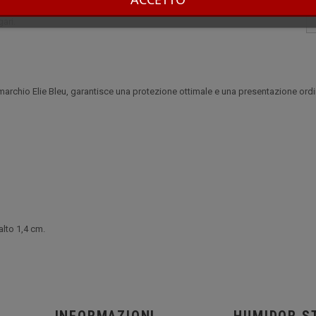
imale e una presentazione ordinata. Una scelta ideale per chi cerca
ari.
marchio Elie Bleu, garantisce una protezione ottimale e una presentazione ordi
alto 1,4 cm.