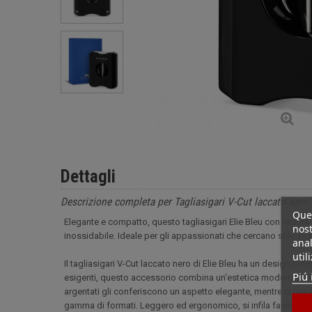
Dettagli
Descrizione completa per Tagliasigari V-Cut laccato nero 
Ques
Elegante e compatto, questo tagliasigari Elie Bleu con finitura 
nost
inossidabile. Ideale per gli appassionati che cercano stile, prat
anal
util
Il tagliasigari V-Cut laccato nero di Elie Bleu ha un design raf
Piú 
esigenti, questo accessorio combina un'estetica moderna con una
argentati gli conferiscono un aspetto elegante, mentre la lama
gamma di formati. Leggero ed ergonomico, si infila facilmente