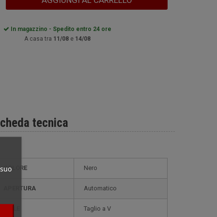
AGGIUNGI AL CARRELLO
In magazzino - Spedito entro 24 ore
A casa tra
11/08
e
14/08
cheda tecnica
 suo
COLORE
Nero
APERTURA
Automatico
STILE
Taglio a V