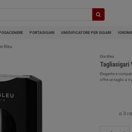
POSACENERE
PORTASIGARI
UMIDIFICATORE PER SIGARI
IGROM
ie Bleu
Elie Bleu
Tagliasigari
Elegante e compatto
offre un taglio a V 