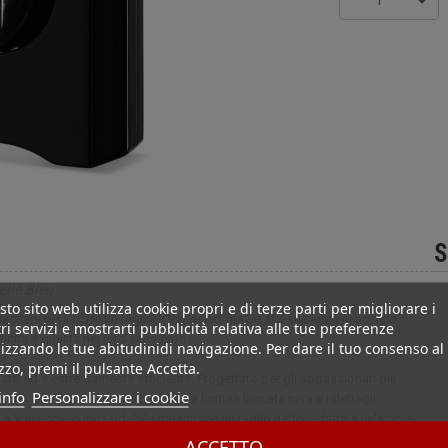
1
S
Elie Bleu
to sito web utilizza cookie propri e di terze parti per migliorare i
laccata nera offre un taglio a V preciso grazie alla sua lama in acciaio
ri servizi e mostrarti pubblicità relativa alle tue preferenze
icità e qualità nei loro accessori.
izzando le tue abitudinidi navigazione. Per dare il tuo consenso al
izzo, premi il pulsante Accetta.
finato ed è estremamente efficiente. Progettato per gli appassionati più
info
Personalizzare i cookie
 lavorazione di alta qualità. La finitura laccata nera e i dettagli
 a V in acciaio inossidabile garantisce un taglio netto, adatto a un'ampia
 in tasca o nella borsa e offre una presa comoda per l'uso quotidiano.
ACCETTO