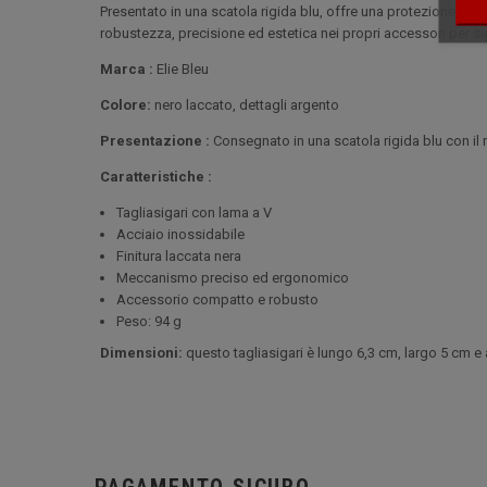
Presentato in una scatola rigida blu, offre una protezione ott
robustezza, precisione ed estetica nei propri accessori per sig
Marca :
Elie Bleu
Colore:
nero laccato, dettagli argento
Presentazione :
Consegnato in una scatola rigida blu con il 
Caratteristiche :
Tagliasigari con lama a V
Acciaio inossidabile
Finitura laccata nera
Meccanismo preciso ed ergonomico
Accessorio compatto e robusto
Peso: 94 g
Dimensioni:
questo tagliasigari è lungo 6,3 cm, largo 5 cm e 