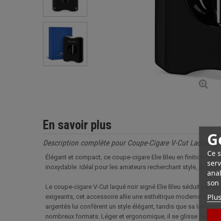
En savoir plus
G
Description complète pour Coupe-Cigare V-Cut Laqué Noir
Ce s
Élégant et compact, ce coupe-cigare Elie Bleu en finition laqu
serv
inoxydable. Idéal pour les amateurs recherchant style, praticit
anal
son 
Le coupe-cigare V-Cut laqué noir signé Elie Bleu séduit par so
Plus
exigeants, cet accessoire allie une esthétique moderne à une fa
argentés lui confèrent un style élégant, tandis que sa lame en 
nombreux formats. Léger et ergonomique, il se glisse facilem