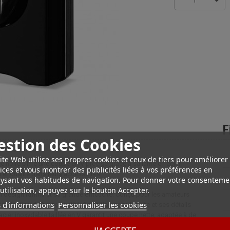
1
F
estion des Cookies
 Elie Bleu
ite Web utilise ses propres cookies et ceux de tiers pour améliorer
ée noire offre une coupe en V précise grâce à sa lame en acier
ices et vous montrer des publicités liées à vos préférences en
é et qualité dans leurs accessoires.
ysant vos habitudes de navigation. Pour donner votre consenteme
utilisation, appuyez sur le bouton Accepter.
n design raffiné et sa grande efficacité. Conçu pour les amateurs
 d'informations
Personnaliser les cookies
brication de haute qualité. Sa finition noire laquée et ses détails
acier inoxydable taillée en V garantit une coupe nette, adaptée à de
ent dans une poche ou un étui et offre une prise en main agréable pour