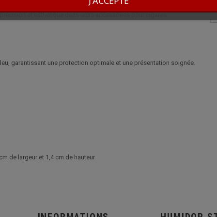
J'ACCEPTE
énéficie d'une protection optimale et d'une présentation soignée. Un choix
, précision et esthétique dans leurs accessoires pour cigares.
Bleu, garantissant une protection optimale et une présentation soignée.
m de largeur et 1,4 cm de hauteur.