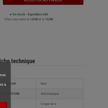
AJOUTER AU PANIER
En stock - Expédition 24h
Chez vous entre le
12/08
et le
15/08
iche technique
 nos
COULEUR
Noir
nt à
OUVERTURE
Automatique
STYLE
coupe en v