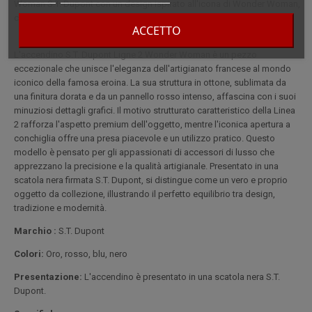
Woman S.T. Dupont con un design ispirato all'icona di Wonder Woman,
con una finitura dorata e dettagli grafici unici. Ideale per i collezionisti.
ACCETTO
L'accendino S.T. Dupont Ligne 2 Wonder Woman è un pezzo
eccezionale che unisce l'eleganza dell'artigianato francese al mondo
iconico della famosa eroina. La sua struttura in ottone, sublimata da
una finitura dorata e da un pannello rosso intenso, affascina con i suoi
minuziosi dettagli grafici. Il motivo strutturato caratteristico della Linea
2 rafforza l'aspetto premium dell'oggetto, mentre l'iconica apertura a
conchiglia offre una presa piacevole e un utilizzo pratico. Questo
modello è pensato per gli appassionati di accessori di lusso che
apprezzano la precisione e la qualità artigianale. Presentato in una
scatola nera firmata S.T. Dupont, si distingue come un vero e proprio
oggetto da collezione, illustrando il perfetto equilibrio tra design,
tradizione e modernità.
Marchio :
S.T. Dupont
Colori:
Oro, rosso, blu, nero
Presentazione:
L'accendino è presentato in una scatola nera S.T.
Dupont.