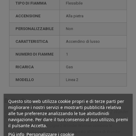
TIPO DI FIAMMA
Flessibile
ACCENSIONE
Alla pietra
PERSONALIZZABILE
non
CARATTERISTICA
accendino di lusso
NUMERO DI FIAMME
1
RICARICA
gas
MODELLO
linea 2
Dettagli
Questo sito web utilizza cookie propri e di terze parti per
migliorare i nostri servizi e mostrarti pubblicità relativa
Descrizione completa per Accendino S.T. Dupont Ligne 2 Wonder
alle tue preferenze analizzando le tue abitudinidi
Woman
navigazione. Per dare il tuo consenso al suo utilizzo, premi
il pulsante Accetta.
L'accendino S.T. Dupont Ligne 2 Wonder Woman combina la
raffinatezza della casa con un design ispirato all'icona di Wonder
Piú info
Personalizzare i cookie