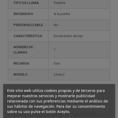
TIPO DE LLAMA
Flexible
ENCENDIDO
A la piedra
PERSONALIZABLE
no
CARACTERÍSTICA
encendedor de lujo
NÚMERO DE
1
LLAMAS
RECARGA
gas
MODELO
línea 2
Este sitio web utiliza cookies propias y de terceros para
Más información
mejorar nuestros servicios y mostrarle publicidad
relacionada con sus preferencias mediante el análisis de
Descripción completa para Encendedor S.T. Dupont Ligne 2
sus hábitos de navegación. Para dar su consentimiento
Wonder Woman
sobre su uso pulse el botón Acepto.
El encendedor S.T. Dupont Ligne 2 Wonder Woman combina el