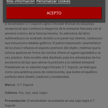
Más información
Personalizar cookies
refinamiento de la casa S.T. Dupont con un diseño inspirado en el icono
de la Mujer Maravilla, con un acabado dorado y detalles gráficos
únicos. Ideal para coleccionistas.
ACEPTO
El encendedor S.T. Dupont Ligne 2 Wonder Woman es una pieza
excepcional que combina la elegancia de la artesanía francesa con el
universo icónico de la famosa heroína. Su estructura de latón,
sublimada por un acabado dorado y un panel rojo intenso, cautiva por
sus minuciosos detalles gráficos. El patrón texturizado característico
de la Línea 2 refuerza el aspecto premium del objeto, mientras que la
icónica apertura en forma de concha ofrece un agarre agradable y un
uso práctico. Este modelo está diseñado para los entusiastas de los
accesorios de lujo que valoran la precisión y la calidad artesanal.
Presentado en un estuche negro firmado S.T. Dupont, se distingue
como una auténtica pieza de coleccionista, que ilustra el equilibrio
perfecto entre diseño, tradición y modernidad.
Marca :
S.T. Dupont
Colores:
Oro, rojo, azul, negro
Presentación:
El encendedor se presenta en una caja negra S.T.
Dupont.