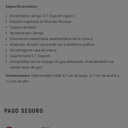
Especificaciones :
Encendedor de lujo S.T. Dupont Ligne 2
Edición inspirada en Wonder Woman
Cuerpo de latón
Apertura tipo almeja
Decoración texturizada característica de la Línea 2
Acabado dorado con panel rojo y emblema gráfico
Se entrega en caja de marca
Caja firmada S.T. Dupont
Compatible con la recarga de gas adecuada, el encendedor se
vende vacío de gas
Dimensiones:
Este modelo mide 5,1 cm de largo, 3,7 cm de ancho y
1,2 cm de alto.
PAGO SEGURO