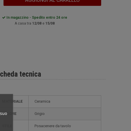
AGGIUNGI AL CARRELLO
In magazzino - Spedito entro 24 ore
A casa tra
12/08
e
15/08
cheda tecnica
MATERIALE
Ceramica
 suo
COLORE
Grigio
STILE
posacenere da tavolo