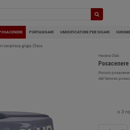
POSACENERE
PORTASIGARI
UMIDIFICATORE PER SIGARI
IGROM
in ceramica grigio Chico
Havana Club
Posacenere p
Piccolo posacenere 
del famoso posacen