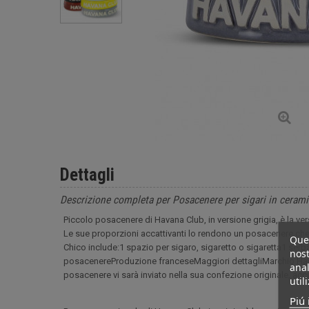
Dettagli
Descrizione completa per Posacenere per sigari in cerami
Piccolo posacenere di Havana Club, in versione grigia, è la ve
Le sue proporzioni accattivanti lo rendono un posacenere che
Ques
Chico include:1 spazio per sigaro, sigaretto o sigaretta1 serbat
nost
posacenereProduzione franceseMaggiori dettagliMarchio Ha
anal
posacenere vi sarà inviato nella sua confezione originale, ac
util
Piú 