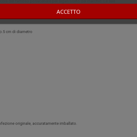
iccola del famoso posacenere per sigari Solito del marchio. Le sue
la mostra di sé su qualsiasi tavolo.
ACCETTO
ro.5 cm di diametro
nfezione originale, accuratamente imballato.