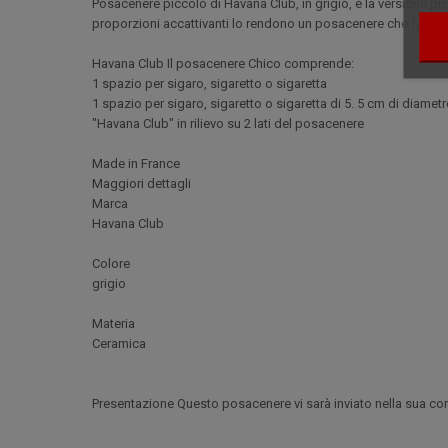
Posacenere piccolo di Havana Club, in grigio, è la versione p
proporzioni accattivanti lo rendono un posacenere che farà bel
Havana Club Il posacenere Chico comprende:
1 spazio per sigaro, sigaretto o sigaretta
1 spazio per sigaro, sigaretto o sigaretta di 5. 5 cm di diamet
"Havana Club" in rilievo su 2 lati del posacenere
Made in France
Maggiori dettagli
Marca
Havana Club
Colore
grigio
Materia
Ceramica
Presentazione Questo posacenere vi sarà inviato nella sua co