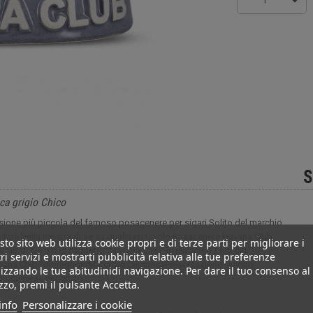
1
S
ca grigio Chico
rsione più piccola del famoso posacenere per sigari Solito del marchio.
 farà bella mostra di sé su qualsiasi tavolo.Posacenere Havana Club
to sito web utilizza cookie propri e di terze parti per migliorare i
oio di 5,5 cm di diametro "Havana Club" in rilievo su 2 lati del
ri servizi e mostrarti pubblicità relativa alle tue preferenze
vana ClubColoregrigioMateriale CeramicaPresentazione Questo
izzando le tue abitudinidi navigazione. Per dare il tuo consenso al
curatamente imballato.
izzo, premi il pulsante Accetta.
info
Personalizzare i cookie