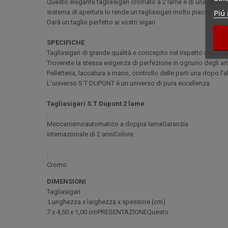
Questo elegante tagliasigari cromato a 2 lame è di una qualità 
Piú 
sistema di apertura lo rende un tagliasigari molto piacevole, 
Darà un taglio perfetto ai vostri sigari
SPECIFICHE
Tagliasigari di grande qualità e concepito nel rispetto della
Troverete la stessa esigenza di perfezione in ognuno degli art
Pelletteria, laccatura a mano, controllo delle parti una dopo l'al
L'universo S T DUPONT è un universo di pura eccellenza.
Tagliasigari S.T Dupont 2 lame
:
Meccanismoautomatico a doppia lamaGaranzia
internazionale di 2 anniColore
:
Cromo
DIMENSIONI
Tagliasigari
:Lunghezza x larghezza x spessore (cm)
7 x 4,50 x 1,00 cmPRESENTAZIONEQuesto