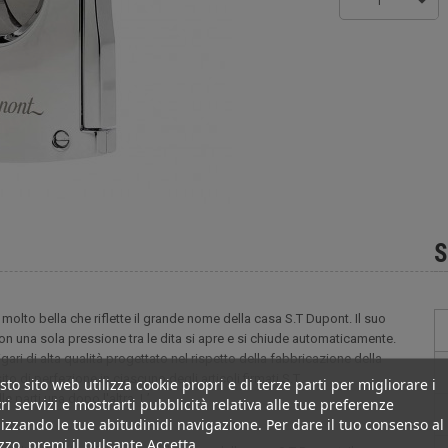
1
S
molto bella che riflette il grande nome della casa S.T Dupont. Il suo
con una sola pressione tra le dita si apre e si chiude automaticamente.
igari di alta qualità progettato nel rispetto della fabbricazione della
 di perfezione in ciascuno degli articoli firmati S.T
to sito web utilizza cookie propri e di terze parti per migliorare i
 parti una dopo l'altra. L’
ri servizi e mostrarti pubblicità relativa alle tue preferenze
izzando le tue abitudinidi navigazione. Per dare il tuo consenso al
izzo, premi il pulsante Accetta.