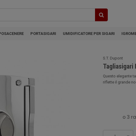
POSACENERE
PORTASIGARI
UMIDIFICATORE PER SIGARI
IGROM
S.T. Dupont
Tagliasigari
Questo elegante tag
riflette il grande n