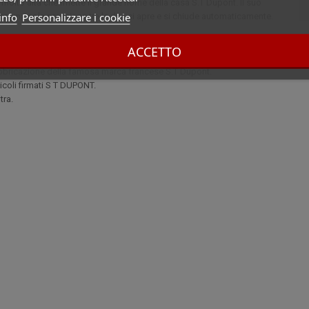
molto alta che riflette il grande nome della casa S.T Dupont. Il suo
info
Personalizzare i cookie
con una sola pressione tra le dita si apre e si chiude automaticamente.
ACCETTO
 fabbricazione della famosa marca francese S.T Dupont.
icoli firmati S T DUPONT.
tra.