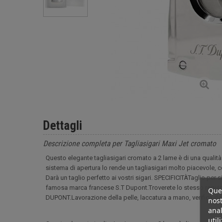
Dettagli
Descrizione completa per Tagliasigari Maxi Jet cromato
Questo elegante tagliasigari cromato a 2 lame è di una qualità 
sistema di apertura lo rende un tagliasigari molto piacevole, 
Darà un taglio perfetto ai vostri sigari. SPECIFICITÀTaglio per s
famosa marca francese S.T Dupont.Troverete lo stesso requisito
Ques
DUPONT.Lavorazione della pelle, laccatura a mano, verifica delle
nost
anal
util