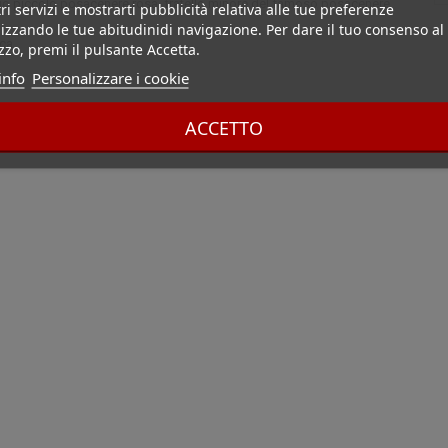
suo piccolo posacenere rosa, fratello minore del famoso posacenere
ri servizi e mostrarti pubblicità relativa alle tue preferenze
izzando le tue abitudinidi navigazione. Per dare il tuo consenso al
ca.
izzo, premi il pulsante Accetta.
info
Personalizzare i cookie
ACCETTO