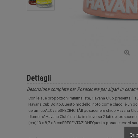
Dettagli
Descrizione completa per Posacenere per sigari in ceram
Con le sue proporzioni minimaliste, Havana Club presenta il 
Havana Cub Solito.Questo modello, noto come chico, è un
ceramicoALOvaleSPECIFICITÀIl posacenere chico Havana Club c
diametro"Havana Club" scritta in rilievo su 2 lati del posa
(cm)13 x 8,7 x 3 cmPRESENTAZIONEQuesto posacenere vi sarà i
Ques