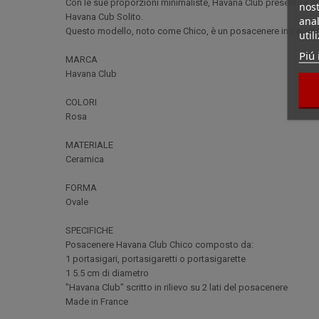
Con le sue proporzioni minimaliste, Havana Club presenta il 
nost
Havana Cub Solito.
anal
Questo modello, noto come Chico, è un posacenere in cerami
util
Piú 
MARCA
Havana Club
COLORI
Rosa
MATERIALE
Ceramica
FORMA
Ovale
SPECIFICHE
Posacenere Havana Club Chico composto da:
1 portasigari, portasigaretti o portasigarette
1 5.5 cm di diametro
"Havana Club" scritto in rilievo su 2 lati del posacenere
Made in France