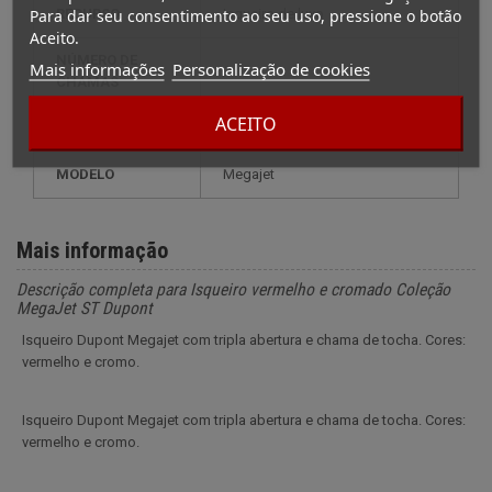
Para dar seu consentimento ao seu uso, pressione o botão
RECURSO
isqueiro de luxo
Aceito.
NÚMERO DE
Mais informações
Personalização de cookies
1
CHAMAS
ACEITO
RECARGA
gás
MODELO
megajet
Mais informação
Descrição completa para Isqueiro vermelho e cromado Coleção
MegaJet ST Dupont
Isqueiro Dupont Megajet com tripla abertura e chama de tocha. Cores:
vermelho e cromo.
Isqueiro Dupont Megajet com tripla abertura e chama de tocha. Cores:
vermelho e cromo.