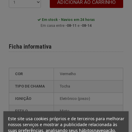
ADICIONAR AO CARRINHO
Em stock - Navios em 24 horas
Em casa entre
-08-11
e
-08-14
Ficha informativa
COR
Vermelho
TIPO DE CHAMA
Tocha
IGNIÇÃO
eletrônico (piezo)
ESTILO
misto
Este site usa cookies próprios e de terceiros para melhorar
PERSONALIZÁVEL
não
nossos serviços e mostrar a publicidade relacionada às
suas preferências, analisando seus hábitosnavegação.