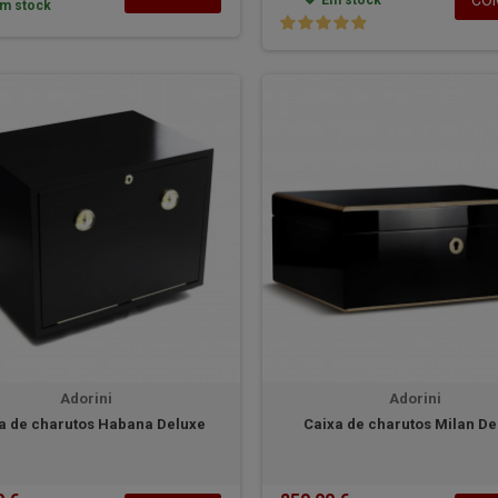
CO
Em stock
m stock
Adorini
Adorini
a de charutos Habana Deluxe
Caixa de charutos Milan De