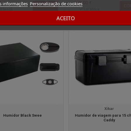
0 €
299,00 €
s informações
Personalização de cookies
COMPRE
CO
m stock
Em stock
ACEITO
Xikar
Humidor Black Swee
Humidor de viagem para 15 c
Caddy