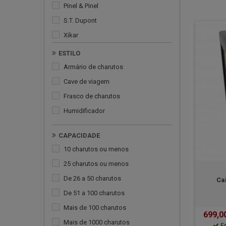
Pinel & Pinel
S.T. Dupont
Xikar
ESTILO
armário de charutos
cave de viagem
frasco de charutos
humidificador
CAPACIDADE
10 charutos ou menos
25 charutos ou menos
de 26 a 50 charutos
Ca
de 51 a 100 charutos
mais de 100 charutos
699,0
mais de 1000 charutos
E