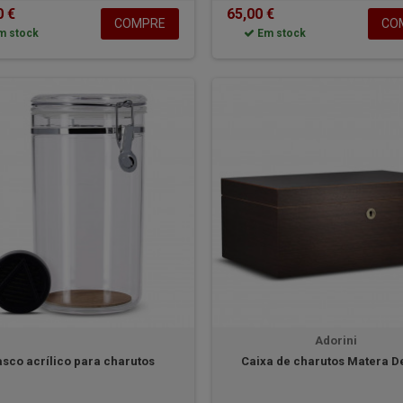
0 €
65,00 €
COMPRE
CO
m stock
Em stock
Adorini
asco acrílico para charutos
Caixa de charutos Matera D