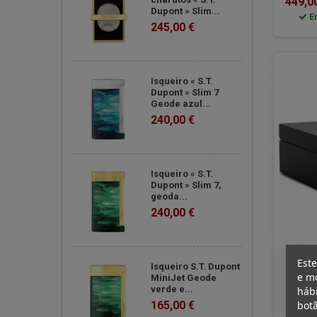
449,0
Dupont » Slim...
E
245,00 €
Isqueiro « S.T.
Dupont » Slim 7
Geode azul...
240,00 €
Isqueiro « S.T.
Dupont » Slim 7,
geoda...
240,00 €
Este
Isqueiro S.T. Dupont
Cai
e mo
MiniJet Geode
verde e...
hábi
botã
165,00 €