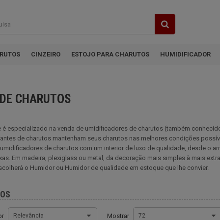
ARUTOS
CINZEIRO
ESTOJO PARA CHARUTOS
HUMIDIFICADOR
 DE CHARUTOS
e é especializado na venda de umidificadores de charutos (também conhecid
antes de charutos mantenham seus charutos nas melhores condições possíve
midificadores de charutos com um interior de luxo de qualidade, desde o arm
xas. Em madeira, plexiglass ou metal, da decoração mais simples à mais extr
scolherá o Humidor ou Humidor de qualidade em estoque que lhe convier.
TOS
or
Relevância
Mostrar
72