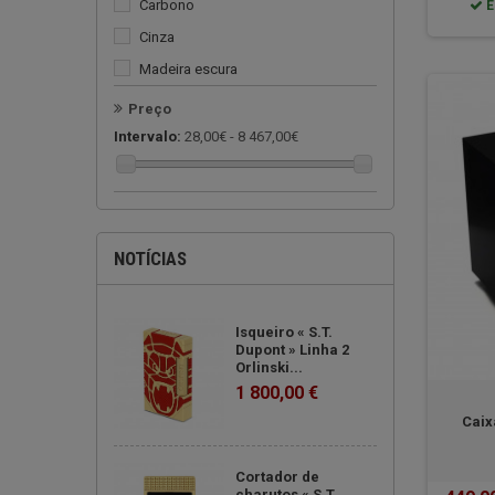
Carbono
E
Cinza
madeira escura
Madeira leve
Preço
Multicolorido
Intervalo:
28,00€ - 8 467,00€
Preto
Transparente
Verde
NOTÍCIAS
Vermelho
vitrificado
Isqueiro « S.T.
Dupont » Linha 2
Orlinski...
1 800,00 €
Caix
Cortador de
charutos « S.T.