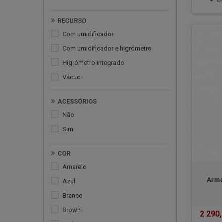
RECURSO
com umidificador
com umidificador e higrómetro
higrómetro integrado
vácuo
ACESSÓRIOS
Não
Sim
COR
Amarelo
Armá
Azul
Branco
Brown
2 290,