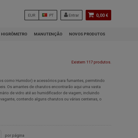
EUR
PT
Entrar
0,00 €
HIGRÔMETRO
MANUTENÇÃO
NOVOS PRODUTOS
Existem 117 produtos.
os como Humidor) e acessórios para fumantes, permitindo
is. Os amantes de charutos encontrarão aqui uma vasta
ário de vidro até ao humidificador de viagem, incluindo
avagante, contendo alguns charutos ou várias centenas, o
por página