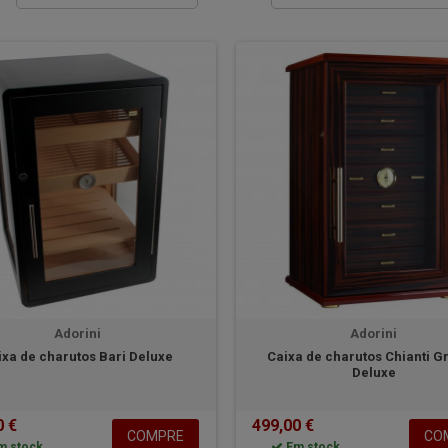
Adorini
Adorini
ixa de charutos Bari Deluxe
Caixa de charutos Chianti G
Deluxe
0 €
499,00 €
COMPRE
CO
m stock
Em stock