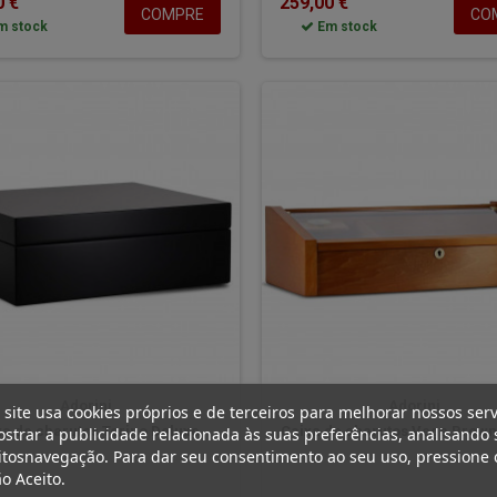
0 €
259,00 €
COMPRE
CO
m stock
Em stock
Adorini
Adorini
 site usa cookies próprios e de terceiros para melhorar nossos serv
xa de charutos Torino Deluxe
Caixa de charutos Vega Brown
strar a publicidade relacionada às suas preferências, analisando 
tosnavegação. Para dar seu consentimento ao seu uso, pressione 
o Aceito.