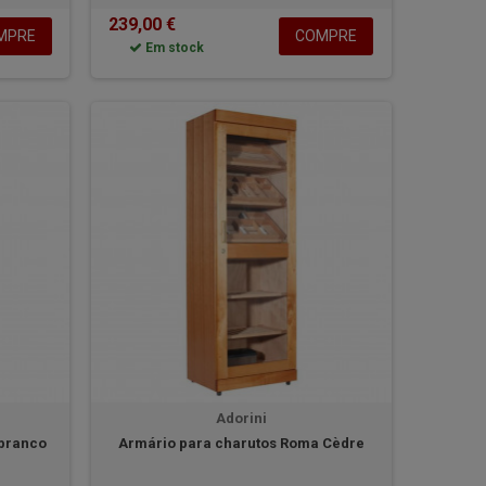
239,00 €
MPRE
COMPRE
Em stock
Adorini
 branco
Armário para charutos Roma Cèdre