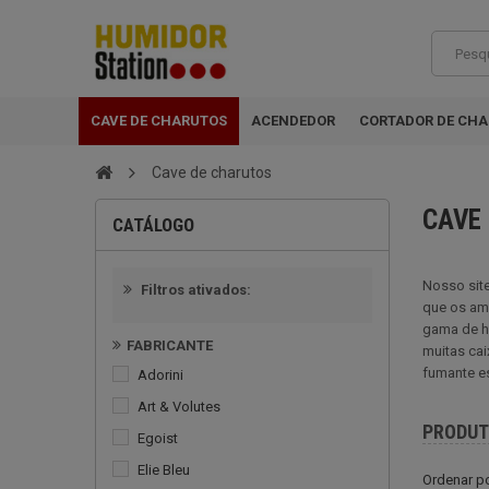
CAVE DE CHARUTOS
ACENDEDOR
CORTADOR DE CH
Cave de charutos
CAVE
CATÁLOGO
Nosso sit
Filtros ativados:
que os am
gama de hu
FABRICANTE
muitas cai
fumante e
Adorini
Art & Volutes
PRODU
Egoist
Elie Bleu
Ordenar p