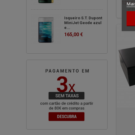
129,0
Mai
E
Isqueiro S.T. Dupont
MiniJet Geode azul
e...
165,00 €