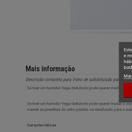
Este
e mo
hábi
botã
Mais informação
Mai
Descrição completa para Vidro de substituição para o hu
Se tiver um humidor Vega deAdorini pode querer mudar o vidro
Se tiver um humidor Vega deAdorini pode querer mudar o vidro.
manter as presilhas do vidro partido ou danificado para o subs
Características