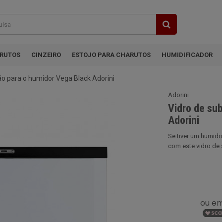
ARUTOS
CINZEIRO
ESTOJO PARA CHARUTOS
HUMIDIFICADOR
ção para o humidor Vega Black Adorini
Adorini
Vidro de su
Adorini
Se tiver um humido
com este vidro de s