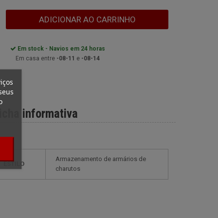
ADICIONAR AO CARRINHO
Em stock - Navios em 24 horas
Em casa entre
-08-11
e
-08-14
iços
seus
o
icha informativa
armazenamento de armários de
ESTILO
charutos