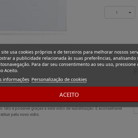
1
 site usa cookies próprios e de terceiros para melhorar nossos serv
strar a publicidade relacionada às suas preferências, analisando 
tosnavegação. Para dar seu consentimento ao seu uso, pressione 
o Aceito.
F
s informações
Personalização de cookies
midor Vega Black Adorini
. Isto é possível com este vidro de substituição.
ACEITO
 Isto é possível graças a este vidro de substituição. É aconselhável
tituir pelo novo vidro.