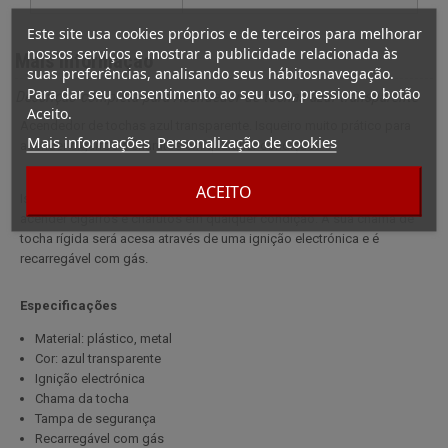
Este site usa cookies próprios e de terceiros para melhorar
nossos serviços e mostrar a publicidade relacionada às
Mais informação
suas preferências, analisando seus hábitosnavegação.
Para dar seu consentimento ao seu uso, pressione o botão
Descrição completa para Acendedor de tochas azul transparente
Aceito.
Acendedor de tochas azul transparente. Isqueiro muito prático para
Mais informações
Personalização de cookies
acender cigarros e charutos em qualquer condição.
ACEITO
Isqueiro maçarico azul transparente. Isqueiro muito prático para
acender cigarros e charutos em qualquer condição. A sua chama de
tocha rígida será acesa através de uma ignição electrónica e é
recarregável com gás.
Especificações
Material: plástico, metal
Cor: azul transparente
Ignição electrónica
Chama da tocha
Tampa de segurança
Recarregável com gás