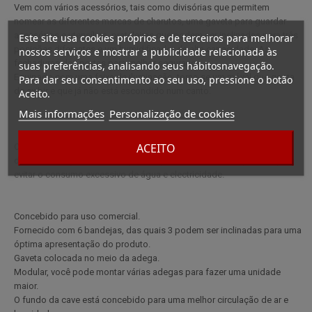
Vem com vários acessórios, tais como divisórias que permitem
nomear as diferentes marcas de charutos, uma gaveta para guardar
acessórios e utensílios, prateleiras que podem ser inclinadas para três
Este site usa cookies próprios e de terceiros para melhorar
posições diferentes e um humidificador de alta capacidade. As
nossos serviços e mostrar a publicidade relacionada às
fechaduras das portas para melhor segurança.
suas preferências, analisando seus hábitosnavegação.
Equipado com uma faixa de iluminação, torna-se um móvel que gosta
Para dar seu consentimento ao seu uso, pressione o botão
de exibir e que já não está escondido num canto.
Aceito.
Mais informações
Personalização de cookies
ACEITO
CaracterísticasSistemaelectrónico
de humidificaçãoParedes espessas para um isolamento perfeito para
evitar o consumo excessivo de água e electricidade.
Concebido para uso comercial.
Fornecido com 6 bandejas, das quais 3 podem ser inclinadas para uma
óptima apresentação do produto.
Gaveta colocada no meio da adega.
Modular, você pode montar várias adegas para fazer uma unidade
maior.
O fundo da cave está concebido para uma melhor circulação de ar e