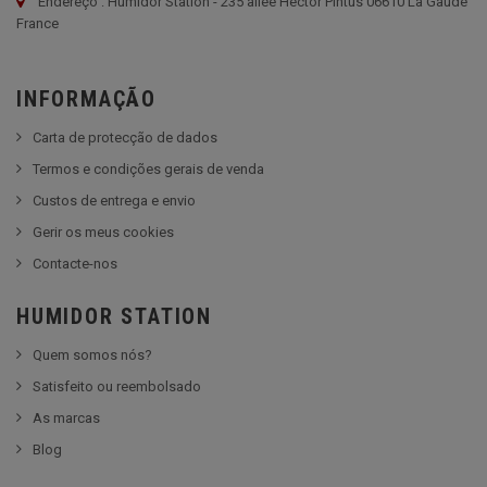
Endereço : Humidor Station - 235 allée Hector Pintus 06610 La Gaude
France
INFORMAÇÃO
Carta de protecção de dados
Termos e condições gerais de venda
Custos de entrega e envio
Gerir os meus cookies
Contacte-nos
HUMIDOR STATION
Quem somos nós?
Satisfeito ou reembolsado
As marcas
Blog