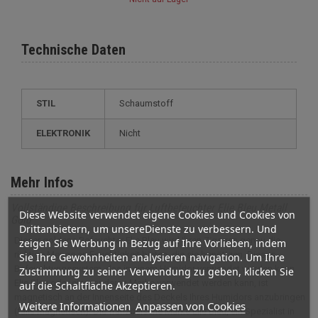
Technische Daten
STIL
schaumstoff
ELEKTRONIK
nicht
Mehr Infos
Vollständige Beschreibung für Luftbefeuchter Elie Bleu Metall
Diese Website verwendet eigene Cookies und Cookies von
Gold
Drittanbietern, um unsereDienste zu verbessern. Und
Dieser goldene Befeuchter Elie Bleu wird Ihren Zigarren genau die
zeigen Sie Werbung in Bezug auf Ihre Vorlieben, indem
richtige Menge an Feuchtigkeit bieten, die sie benötigen. Dieses
Sie Ihre Gewohnheiten analysieren navigation. Um Ihre
Befeuchtungssystem, das in einem Humidor verwendet werden kann
Zustimmung zu seiner Verwendung zu geben, klicken Sie
Elie Bleu oder einer anderen Marke verwendet werden kann, ist
auf die Schaltfläche Akzeptieren.
magnetisch an der Innenseite des Deckels Ihres Humidors anzubringen
Weitere Informationen
Anpassen von Cookies
(falls magnetisch). Die französische Marke Elie Bleu, ein Spezialist in