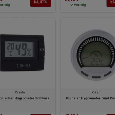
KAUFEN
KA
orrätig
Vorrätig
Crédo
Xikar
ronischer Hygrometer Schwarz
Digitaler Hygrometer rund P