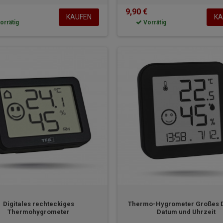
9,90 €
KAUFEN
KA
orrätig
Vorrätig
Digitales rechteckiges
Thermo-Hygrometer Großes D
Thermohygrometer
Datum und Uhrzeit