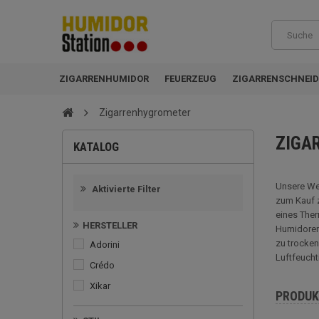
ZIGARRENHUMIDOR
FEUERZEUG
ZIGARRENSCHNEID
Zigarrenhygrometer
ZIGA
KATALOG
Unsere Web
Aktivierte Filter
zum Kauf z
eines Ther
HERSTELLER
Humidoren 
zu trocken
Adorini
Luftfeucht
Crédo
Xikar
PRODUK