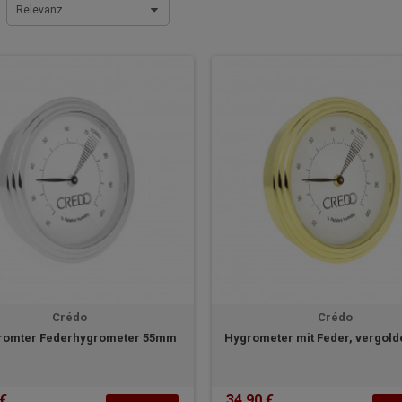
Relevanz
Crédo
Crédo
romter Federhygrometer 55mm
Hygrometer mit Feder, vergol
 €
34,90 €