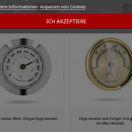
7,90 €
tere Informationen
Anpassen von Cookies
KAUFEN
KA
orrätig
Vorrätig
ICH AKZEPTIERE
romter Mini-Zeigerhygrometer
Hygrometer mit Zeiger Verg
Großes Modell