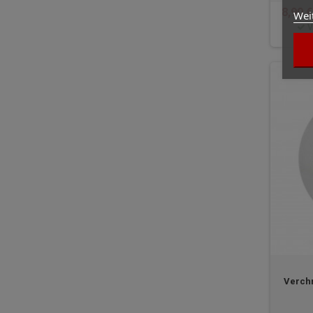
8,90 €
Wei
V
Verch