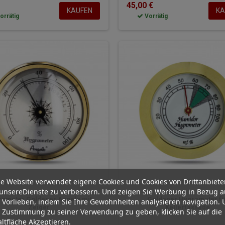
45,00 €
KAUFEN
KA
orrätig
Vorrätig
e Website verwendet eigene Cookies und Cookies von Drittanbiete
unsereDienste zu verbessern. Und zeigen Sie Werbung in Bezug a
ometer Goldener Angelo mit
Goldener Hygrometer fü
 Vorlieben, indem Sie Ihre Gewohnheiten analysieren navigation.
Zeiger
Kellerfassade
 Zustimmung zu seiner Verwendung zu geben, klicken Sie auf die
ltfläche Akzeptieren.