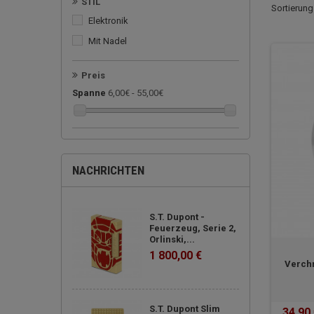
STIL
Sortierung
Elektronik
mit Nadel
Preis
Spanne
6,00€ - 55,00€
NACHRICHTEN
S.T. Dupont -
Feuerzeug, Serie 2,
Orlinski,...
1 800,00 €
Verch
S.T. Dupont Slim
34,90