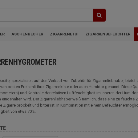
ER
ASCHENBECHER
ZIGARRENETUI
ZIGARRENBEFEUCHTER
RRENHYGROMETER
site, spezialisiert auf den Verkauf von Zubehör für Zigarrenliebhaber, biet
um besten Preis mit ihrer Zigarrenkiste oder auch Humidor genannt. Diese Qu
mometers) und Kontrolle der relativen Luftfeuchtigkeit im Inneren der Humidore
eingehalten wird. Der Zigarrenliebhaber weiß nämlich, dass eine zu feuchte Z
e Zigarre bröckelt und bitter ist. In Kombination mit einem Befeuchter ermögli
igkeit von etwa 70%.
TE