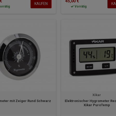
 €
45,00 €
KAUFEN
KA
orrätig
Vorrätig
Xikar
eter mit Zeiger Rund Schwarz
Elektronischer Hygrometer Re
Xikar PuroTemp