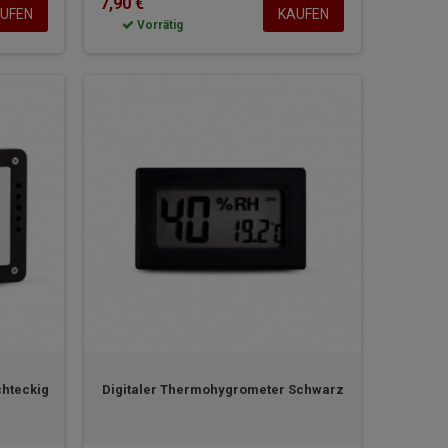
7,90 €
UFEN
KAUFEN
Vorrätig
chteckig
Digitaler Thermohygrometer Schwarz