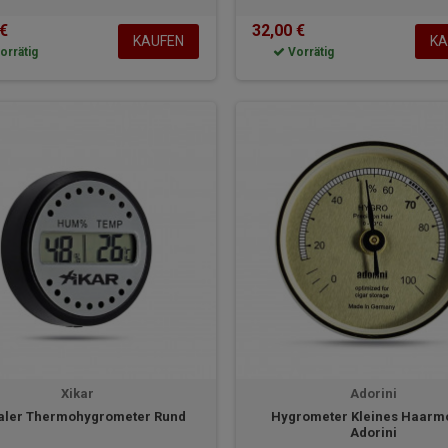
 €
32,00 €
KAUFEN
KA
orrätig
Vorrätig
Xikar
Adorini
taler Thermohygrometer Rund
Hygrometer Kleines Haarm
Adorini