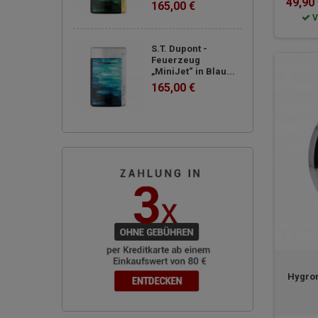
49,90
165,00 €
V
S.T. Dupont -
Feuerzeug
„MiniJet“ in Blau...
165,00 €
Hygrom