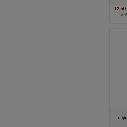
12,50
V
Digi