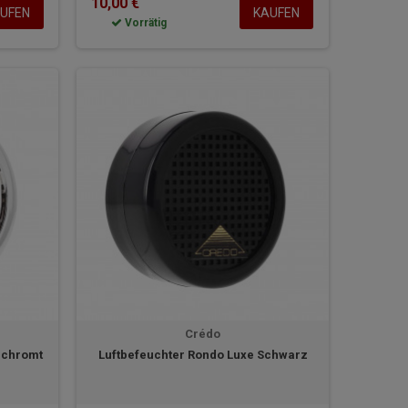
10,00 €
UFEN
KAUFEN
Vorrätig
Crédo
rchromt
Luftbefeuchter Rondo Luxe Schwarz