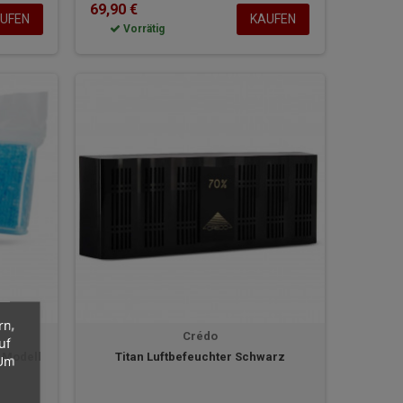
69,90 €
UFEN
KAUFEN
Vorrätig
rn,
Crédo
uf
 Modell
Titan Luftbefeuchter Schwarz
 Um