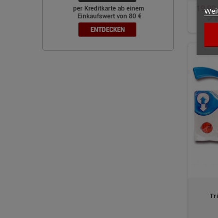
19,90
Wei
V
Tr