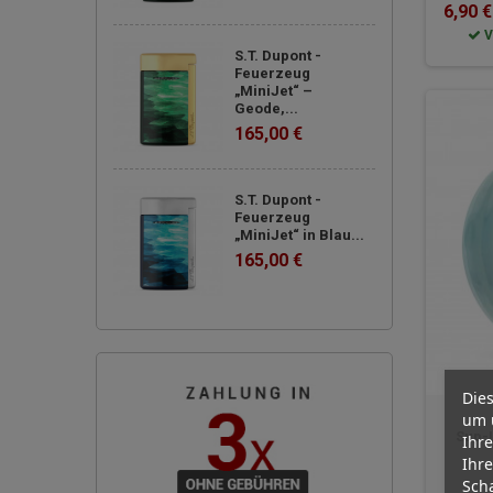
6,90 €
V
S.T. Dupont -
Feuerzeug
„MiniJet“ –
Geode,...
165,00 €
S.T. Dupont -
Feuerzeug
„MiniJet“ in Blau...
165,00 €
Dies
um 
Sup-L
Ihre
Ihre
Scha