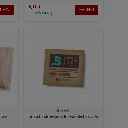
6,10 €
UFEN
KAUFEN
Vorrätig
Boveda
 84%
Humidipak-System für Weinkeller 72 %.