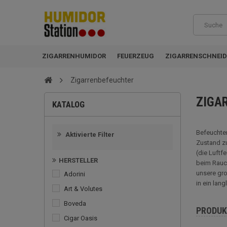
ZIGARRENHUMIDOR
FEUERZEUG
ZIGARRENSCHNEID
Zigarrenbefeuchter
ZIGA
KATALOG
Befeuchter
Aktivierte Filter
Zustand zu
(die Luftf
HERSTELLER
beim Rauch
unsere gro
Adorini
in ein lan
Art & Volutes
Boveda
PRODUK
Cigar Oasis