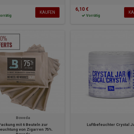
6,10 €
KAUFEN
KA
orrätig
Vorrätig
Boveda
Packung mit 6 Beuteln zur
Luftbefeuchter Crystal J
euchtung von Zigarren 75%.