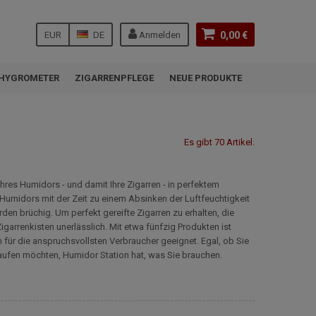
EUR
DE
Anmelden
0,00 €
HYGROMETER
ZIGARRENPFLEGE
NEUE PRODUKTE
Es gibt 70 Artikel.
Ihres Humidors - und damit Ihre Zigarren - in perfektem
 Humidors mit der Zeit zu einem Absinken der Luftfeuchtigkeit
rden brüchig. Um perfekt gereifte Zigarren zu erhalten, die
arrenkisten unerlässlich. Mit etwa fünfzig Produkten ist
h für die anspruchsvollsten Verbraucher geeignet. Egal, ob Sie
kaufen möchten, Humidor Station hat, was Sie brauchen.