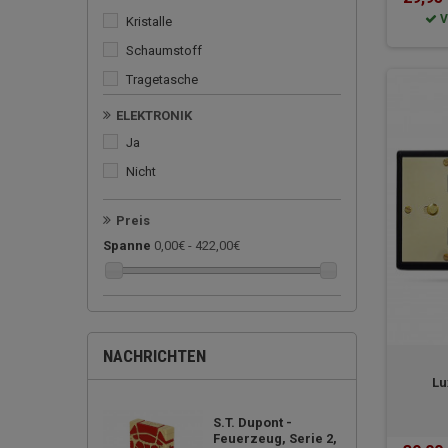
V
kristalle
schaumstoff
tragetasche
ELEKTRONIK
ja
nicht
Preis
Spanne
0,00€ - 422,00€
NACHRICHTEN
Lu
S.T. Dupont -
Feuerzeug, Serie 2,