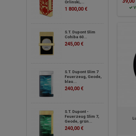
39,00
Orlinski,...
V
1 800,00 €
S.T. Dupont Slim
Cohiba 60...
245,00 €
S.T. Dupont Slim 7
Feuerzeug, Geode,
blau...
240,00 €
S.T. Dupont -
Feuerzeug Slim 7,
L
Geode, grün...
240,00 €