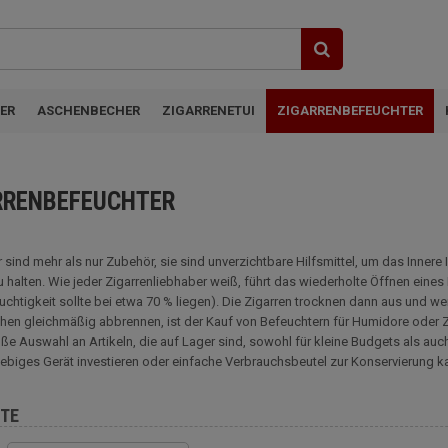
ER
ASCHENBECHER
ZIGARRENETUI
ZIGARRENBEFEUCHTER
RRENBEFEUCHTER
 sind mehr als nur Zubehör, sie sind unverzichtbare Hilfsmittel, um das Innere 
 halten. Wie jeder Zigarrenliebhaber weiß, führt das wiederholte Öffnen eines
euchtigkeit sollte bei etwa 70 % liegen). Die Zigarren trocknen dann aus und we
en gleichmäßig abbrennen, ist der Kauf von Befeuchtern für Humidore oder Zig
ße Auswahl an Artikeln, die auf Lager sind, sowohl für kleine Budgets als auc
glebiges Gerät investieren oder einfache Verbrauchsbeutel zur Konservierung 
TE