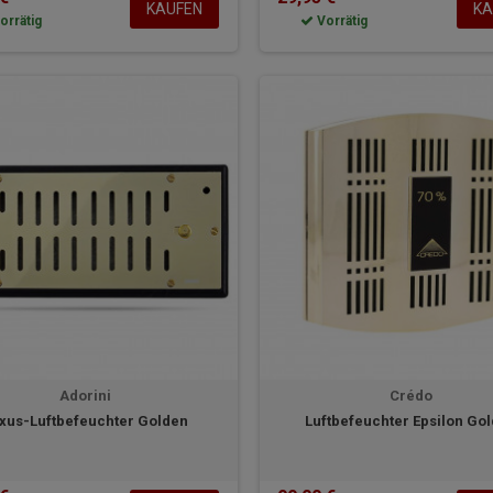
KAUFEN
KA
orrätig
Vorrätig
Adorini
Crédo
xus-Luftbefeuchter Golden
Luftbefeuchter Epsilon Go