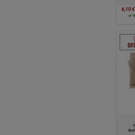
6,10 €
V
Bef