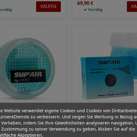
69,90 €
KAUFEN
KA
orrätig
Vorrätig
e Website verwendet eigene Cookies und Cookies von Drittanbiete
Crédo
Crédo
unsereDienste zu verbessern. Und zeigen Sie Werbung in Bezug a
uftbefeuchter Kleines Modell
Luftbefeuchter Sup Air Großes
 Vorlieben, indem Sie Ihre Gewohnheiten analysieren navigation.
 Zustimmung zu seiner Verwendung zu geben, klicken Sie auf die
ltfläche Akzeptieren.