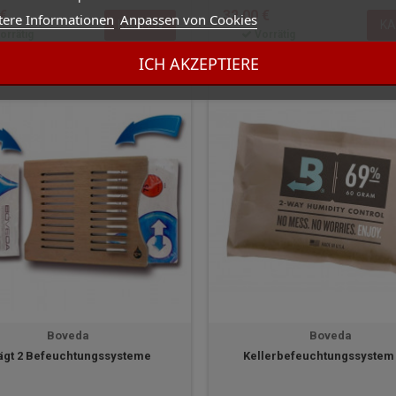
 €
32,00 €
tere Informationen
Anpassen von Cookies
KAUFEN
KA
orrätig
Vorrätig
ICH AKZEPTIERE
Boveda
Boveda
ägt 2 Befeuchtungssysteme
Kellerbefeuchtungssystem