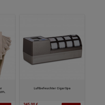
ur
Luftbefeuchter CigarSpa
69%.
345,00 €