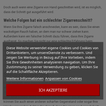
Doch auch wenn eine Zigarre von Hand geschnitten wird, ist es möglich,
dass der Schnitt gut ausgeführt wird.
Welche Folgen hat ein schlechter Zigarrenschnitt?
Wenn Sie Ihre Zigarre falsch anschneiden, kann es sein, dass Sie einen
wackeligen Rauch haben, an dem man nur schwer ziehen kann.
Außerdem kann ein falscher Schnitt dazu führen, dass Ihre Zigarre
ausfranst. So machen Sie nicht nur eine schlechte Erfahrung beim
Rauchen, sondern ruinieren auch Ihre Zigarre.
Diese Website verwendet eigene Cookies und Cookies von
Um dies zu vermeiden, ist es wichtig, ein scharfes Zubehör zu
Drittanbietern, um unsereDienste zu verbessern. Und
verwenden und einen sauberen Schnitt zu machen. Außerdem sollten Sie
zeigen Sie Werbung in Bezug auf Ihre Vorlieben, indem
das Ende der Zigarre in einem Winkel von 45 Grad abschneiden. Dies
Sie Ihre Gewohnheiten analysieren navigation. Um Ihre
garantiert eine gute Abdichtung und einen sanften Zug.
Zustimmung zu seiner Verwendung zu geben, klicken Sie
auf die Schaltfläche Akzeptieren.
Schlussfolgerung
Weitere Informationen
Anpassen von Cookies
Es ist möglich, eine Zigarre ohne Zigarrenabschneider anzuschneiden,
aber es wird nicht empfohlen. Die beste Möglichkeit, eine Zigarre ohne
ICH AKZEPTIERE
Zubehör anzuschneiden, ist die Verwendung eines scharfen Messers
oder einer Schere. Wenn Sie weder das eine noch das andere haben,
können Sie auch einen anderen scharfen Gegenstand oder sogar Ihre