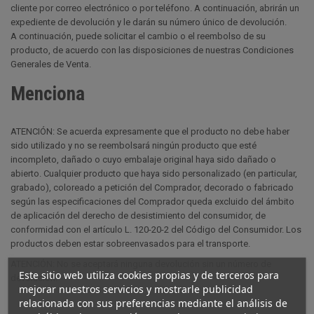
cliente por correo electrónico o por teléfono. A continuación, abrirán un
expediente de devolución y le darán su número único de devolución.
A continuación, puede solicitar el cambio o el reembolso de su
producto, de acuerdo con las disposiciones de nuestras Condiciones
Generales de Venta.
Menciona
ATENCIÓN: Se acuerda expresamente que el producto no debe haber
sido utilizado y no se reembolsará ningún producto que esté
incompleto, dañado o cuyo embalaje original haya sido dañado o
abierto. Cualquier producto que haya sido personalizado (en particular,
grabado), coloreado a petición del Comprador, decorado o fabricado
según las especificaciones del Comprador queda excluido del ámbito
de aplicación del derecho de desistimiento del consumidor, de
conformidad con el artículo L. 120-20-2 del Código del Consumidor. Los
productos deben estar sobreenvasados para el transporte.
ATENCIÓN: No se aceptará ninguna devolución sin un número de
Este sitio web utiliza cookies propias y de terceros para
devolución.
mejorar nuestros servicios y mostrarle publicidad
relacionada con sus preferencias mediante el análisis de