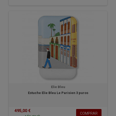
Elie Bleu
Estuche Elie Bleu Le Parisien 3 puros
495,00 €
COMPRAR