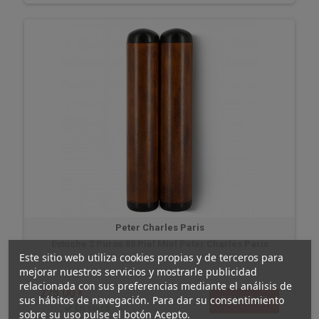
Peter Charles Paris
Estuche 2 Puros 68 Piel Miel Peter Charles Paris
Este sitio web utiliza cookies propias y de terceros para
mejorar nuestros servicios y mostrarle publicidad
relacionada con sus preferencias mediante el análisis de
225,00 €
sus hábitos de navegación. Para dar su consentimiento
COMPRAR
En stock
sobre su uso pulse el botón Acepto.