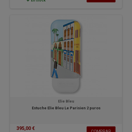
En stock
Elie Bleu
Estuche Elie Bleu Le Parisien 2 puros
395,00 €
COMPRAR