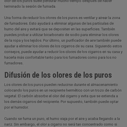
olor de los puros suele perdurar mucho tiempo después de haber
terminado la sesión de fumada.
Una forma de reducir los olores de los puros es ventilar y airear la zona
de fumadores. Esto ayudará a eliminar algunas de las partículas de
humo del aire y evitará que se depositen en las superficies. También
puedes probar a utilizar bicarbonato de sodio para eliminar los olores
de la ropa y los tejidos. Por último, un purificador de aire también puede
ayudar a eliminar los olores de los cigarros de su casa. Siguiendo estos
consejos, puede ayudar a reducir los olores de los cigarros en su casa y
hacerla más confortable tanto para los fumadores como para los no
fumadores.
Difusión de los olores de los puros
Los olores de los puros pueden reducirse durante el almacenamiento
colocando los puros en un recipiente hermético con un trozo de carbón
vegetal. El carbón absorbe el olor del cigarro y evita que se extienda a
los demás cigarros del recipiente. Por supuesto, también puede optar
por el humidor.
Cuando se fuma un puro, el humo viaja por el aire y acaba llegando a la
nariz. Sin embargo, el olor a cigarro no será tan concentrado como si