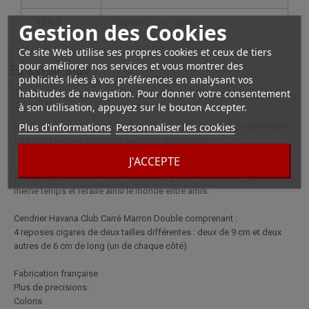
STYLE
cendrier pour cigare
Gestion des Cookies
Ce site Web utilise ses propres cookies et ceux de tiers
pour améliorer nos services et vous montrer des
En savoir plus
publicités liées à vos préférences en analysant vos
habitudes de navigation. Pour donner votre consentement
Description complète pour Cendrier Cigare Céramique Carré
à son utilisation, appuyez sur le bouton Accepter.
Double Marron
Plus d'informations
Personnaliser les cookies
Made in France, ce grand et beau cendrier Havana Club double marron
fera son effet sur n'importe quel type de meuble.
J'ACCEPTE
Très pratique et convivial, vous pourrez y faire reposer 2 cigares en
même temps et refaire ainsi le monde entre amis.
Cendrier Havana Club Carré Marron Double comprenant :
4 reposes cigares de deux tailles différentes : deux de 9 cm et deux
autres de 6 cm de long (un de chaque côté)
Fabrication française
Plus de precisions:
Coloris