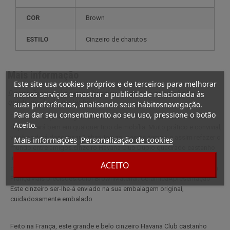
COR
Brown
ESTILO
cinzeiro de charutos
Mais informação
Este site usa cookies próprios e de terceiros para melhorar
Descrição completa para Cinzeiro de charuto em cerâmica
nossos serviços e mostrar a publicidade relacionada às
quadrado duplo castanho
suas preferências, analisando seus hábitosnavegação.
Para dar seu consentimento ao seu uso, pressione o botão
Feito na França, este grande e belo castanho Havana Club o cinzeiro
Aceito.
duplo ficará bem em qualquer tipo de mobília. Muito prático e convivial,
você poderá descansar 2 charutos ao mesmo tempo e assim refazer o
Mais informações
Personalização de cookies
mundo entre amigos.cinzeiro Havana Club Duplo quadrado castanho
incluindo:4 restos de charuto de dois tamanhos diferentes: dois de 9
ACEITO
cm e outros dois de 6 cm de comprimento (um de cada lado)Feito em
FrançaMais precisões:Color BrownMaterial: CerâmicaApresentação
Este cinzeiro ser-lhe-á enviado na sua embalagem original,
cuidadosamente embalado.
Feito na França, este grande e belo cinzeiro Havana Club castanho