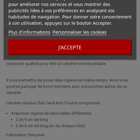
pour améliorer nos services et vous montrer des
publicités liées à vos préférences en analysant vos
STYLE
cendrier pour cigare
habitudes de navigation. Pour donner votre consentement
à son utilisation, appuyez sur le bouton Accepter.
En savoir plus
Plus d'informations
Personnaliser les cookies
Description complète pour Cendrier Cigare Céramique Carré
J'ACCEPTE
Double Noir
Robuste, grand et beau, ce cendrier Havana Club carré double noir a
toutes les qualités pour être un cendrier incontournable.
Il vous permettra de poser deux cigares en même temps. Ainsi vous
pourrez partager de bons moments avec vos proches autour de ce
cendrier.
Cendrier Havana Club Carré Noir Double comprenant :
4 reposes cigares de deux tailles différentes
2 de 9 cm de long
2 de 6 cm de long (un de chaque côté)
Fabrication française