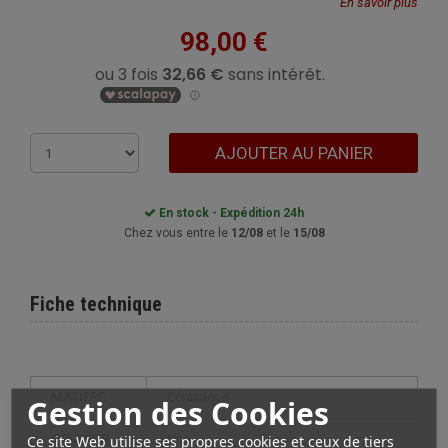
En savoir plus
98,00 €
AJOUTER AU PANIER
En stock - Expédition 24h
Chez vous entre le
12/08
et le
15/08
Fiche technique
MATIÈRE
Céramique
Gestion des Cookies
Ce site Web utilise ses propres cookies et ceux de tiers
COULEUR
Noir