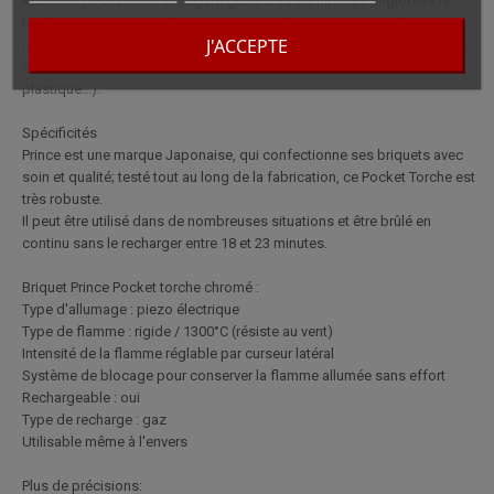
Excellent pour allumer un cigare grâce à sa flamme qui englobera la
totalité de votre cigare. Ce briquet vous offre aussi une multitudes de
J'ACCEPTE
multifonctions et pourra vous aider à effectuer de nombreuses taches
de bricolage (souder, renforcer des métaux, fondre des morceaux de
plastique...).
Spécificités
Prince est une marque Japonaise, qui confectionne ses briquets avec
soin et qualité; testé tout au long de la fabrication, ce Pocket Torche est
très robuste.
Il peut être utilisé dans de nombreuses situations et être brûlé en
continu sans le recharger entre 18 et 23 minutes.
Briquet Prince Pocket torche chromé :
Type d'allumage : piezo électrique
Type de flamme : rigide / 1300°C (résiste au vent)
Intensité de la flamme réglable par curseur latéral
Système de blocage pour conserver la flamme allumée sans effort
Rechargeable : oui
Type de recharge : gaz
Utilisable même à l'envers
Plus de précisions: