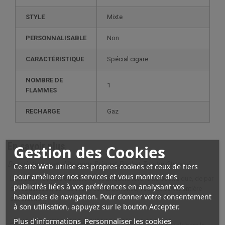
STYLE
mixte
PERSONNALISABLE
non
CARACTÉRISTIQUE
spécial cigare
NOMBRE DE
1
FLAMMES
RECHARGE
gaz
En savoir plus
Gestion des Cookies
Description complète pour Briquet Pocket Torche Chromé
Ce site Web utilise ses propres cookies et ceux de tiers
pour améliorer nos services et vous montrer des
L'un des meilleurs du marché, ce briquets torche ne pourra que, de par
publicités liées à vos préférences en analysant vos
sa robustesse, sa fiabilité et son ergonomie, vous apporter entière
habitudes de navigation. Pour donner votre consentement
satisfaction.
à son utilisation, appuyez sur le bouton Accepter.
Plus d'informations
Personnaliser les cookies