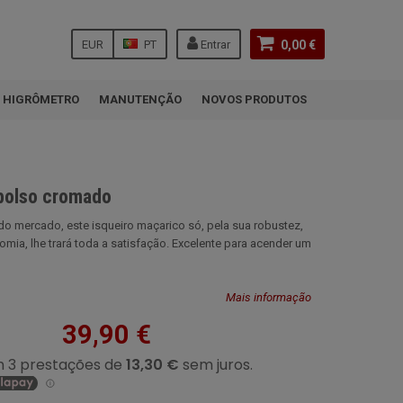
EUR
PT
Entrar
0,00 €
HIGRÔMETRO
MANUTENÇÃO
NOVOS PRODUTOS
 bolso cromado
o mercado, este isqueiro maçarico só, pela sua robustez,
nomia, lhe trará toda a satisfação. Excelente para acender um
Mais informação
39,90 €