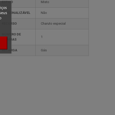
ESTILO
misto
iços
seus
PERSONALIZÁVEL
não
o
RECURSO
charuto especial
NÚMERO DE
1
CHAMAS
RECARGA
gás