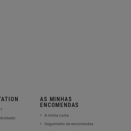
TATION
AS MINHAS
ENCOMENDAS
s?
A minha conta
embolsado
Seguimento de encomendas