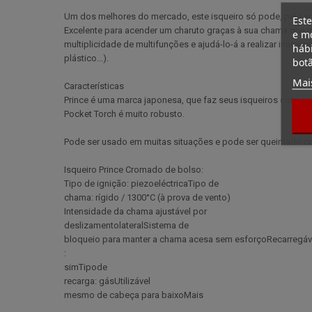
Um dos melhores do mercado, este isqueiro só pode, pela sua
Este
Excelente para acender um charuto graças à sua chama que ir
e mo
multiplicidade de multifunções e ajudá-lo-á a realizar inúmer
hábi
plástico...).
botã
Mai
Características
Prince é uma marca japonesa, que faz seus isqueiros com cui
Pocket Torch é muito robusto.
Pode ser usado em muitas situações e pode ser queimado con
Isqueiro Prince Cromado de bolso:
Tipo de ignição: piezoeléctricaTipo de
chama: rígido / 1300°C (à prova de vento)
Intensidade da chama ajustável por
deslizamentolateralSistema de
bloqueio para manter a chama acesa sem esforçoRecarregáv
:
simTipode
recarga: gásUtilizável
mesmo de cabeça para baixoMais