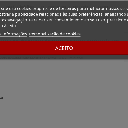
 robustez, fiabilidade e ergonomia, dar-lhe uma satisfação completa.
 site usa cookies próprios e de terceiros para melhorar nossos serv
á cobrir todo o seu charuto. Este isqueiro oferece-lhe também uma
strar a publicidade relacionada às suas preferências, analisando 
as tarefas de bricolage (soldadura, reforço de metais, fusão de peças de
tosnavegação. Para dar seu consentimento ao seu uso, pressione 
o Aceito.
s informações
Personalização de cookies
dado e qualidade; testado durante todo o processo de fabricação, este
ACEITO
tinuamente sem recarregar entre 18 e 23 minutos.
el