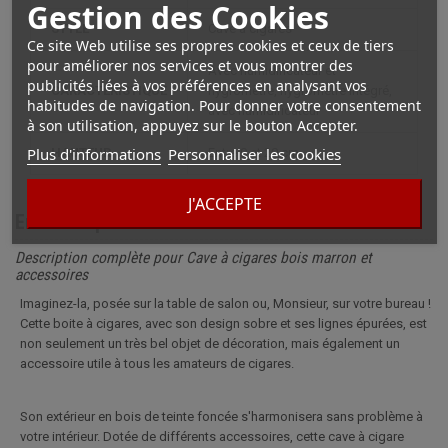
Gestion des Cookies
STYLE
cave à cigares
Ce site Web utilise ses propres cookies et ceux de tiers
pour améliorer nos services et vous montrer des
avec humidificateur et
publicités liées à vos préférences en analysant vos
CARACTÉRISTIQUE
hygromètre, hygromètre intégré,
habitudes de navigation. Pour donner votre consentement
avec humidificateur
à son utilisation, appuyez sur le bouton Accepter.
Plus d'informations
Personnaliser les cookies
HAUTEUR
entre 0 et 20 cm
J'ACCEPTE
En savoir plus
Description complète pour Cave à cigares bois marron et
accessoires
Imaginez-la, posée sur la table de salon ou, Monsieur, sur votre bureau !
Cette boite à cigares, avec son design sobre et ses lignes épurées, est
non seulement un très bel objet de décoration, mais également un
accessoire utile à tous les amateurs de cigares.
Son extérieur en bois de teinte foncée s'harmonisera sans problème à
votre intérieur. Dotée de différents accessoires, cette cave à cigare