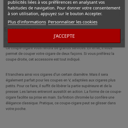
publicités liées à vos préférences en analysant vos
habitudes de navigation. Pour donner votre consentement
PERSONNALISABLE
non
à son utilisation, appuyez sur le bouton Accepter.
Plus d'informations
Personnaliser les cookies
En savoir plus
J'ACCEPTE
Description complète pour Coupe Cigare Colibri 2 Coupes Chromé
Ce coupe-cigare vous rendra de grands services. En effet, il vous
permet de couper votre cigare de deux façons. Si vous préférez la
coupe droite, cet accessoire est tout indiqué.
Il tranchera ainsi vos cigares d'un certain diamètre. Mais il sera
également parfait pour les coupes en V, adaptées aux cigares plus
petits. Pour ce faire, il suffit de libérer la partie supérieure et de la
presser. Les lames entreront aussitôt en action. La forme de ce coupe-
cigare facilite sa prise en main. Sa finition chromée lui confère une
élégance classique. Pratique, ce coupe-cigare peut se glisser dans
votre poche.