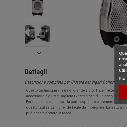
Ques
nost
anal
util
Dettagli
Piú 
Descrizione completa per Ciotola per sigari Colibri 2 taz
Questo tagliasigari vi sarà di grande aiuto. Ti permette di taglia
accessorio è giusto. Taglierà i vostri sigari di un certo diametro
Per farlo, basta rilasciare la parte superiore e premere verso
questo tagliasigari lo rende facile da impugnare. La finitura c
può essere portato in tasca.