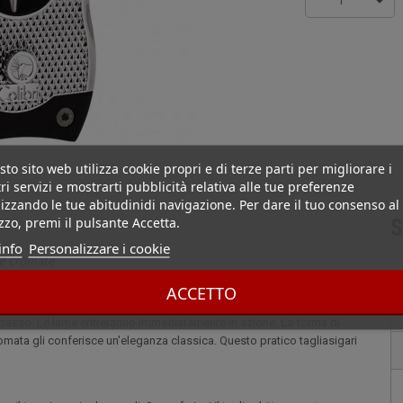
1
to sito web utilizza cookie propri e di terze parti per migliorare i
ri servizi e mostrarti pubblicità relativa alle tue preferenze
izzando le tue abitudinidi navigazione. Per dare il tuo consenso al
izzo, premi il pulsante Accetta.
S
info
Personalizzare i cookie
ze cromate
re il tuo sigaro in due modi. Se preferisci il taglio dritto, questo
ACCETTO
. Ma è anche perfetto per i tagli a V, che sono adatti ai sigari più piccoli.
 il basso. Le lame entreranno immediatamente in azione. La forma di
romata gli conferisce un'eleganza classica. Questo pratico tagliasigari