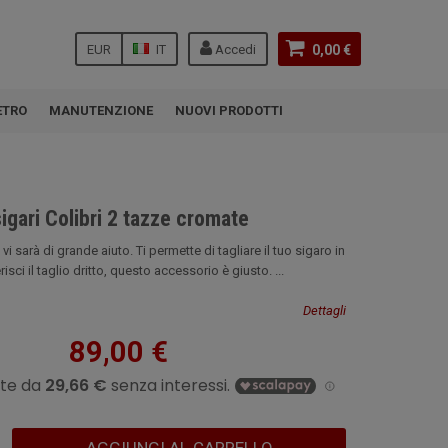
EUR
IT
Accedi
0,00 €
ETRO
MANUTENZIONE
NUOVI PRODOTTI
sigari Colibri 2 tazze cromate
vi sarà di grande aiuto. Ti permette di tagliare il tuo sigaro in
sci il taglio dritto, questo accessorio è giusto. ...
Dettagli
89,00 €