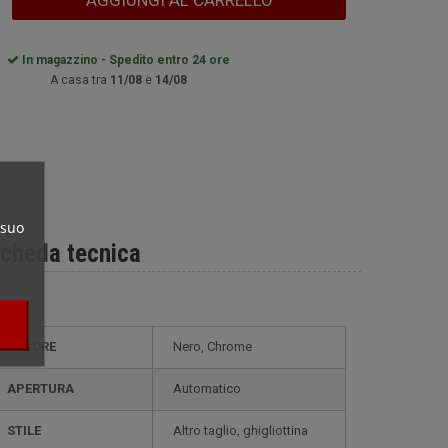
AGGIUNGI AL CARRELLO
In magazzino - Spedito entro 24 ore
A casa tra
11/08
e
14/08
 suo
cheda tecnica
COLORE
Nero, Chrome
APERTURA
Automatico
STILE
altro taglio, ghigliottina