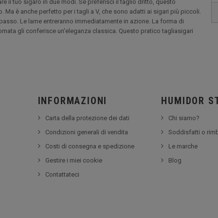
re il tuo sigaro in due modi. Se preferisci il taglio dritto, questo
. Ma è anche perfetto per i tagli a V, che sono adatti ai sigari più piccoli.
 il basso. Le lame entreranno immediatamente in azione. La forma di
romata gli conferisce un'eleganza classica. Questo pratico tagliasigari
INFORMAZIONI
HUMIDOR S
Carta della protezione dei dati
Chi siamo?
Condizioni generali di vendita
Soddisfatti o rim
Costi di consegna e spedizione
Le marche
Gestire i miei cookie
Blog
Contattateci