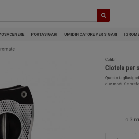
POSACENERE
PORTASIGARI
UMIDIFICATORE PER SIGARI
IGROM
 cromate
Colibri
Ciotola per 
Questo tagliasigari 
due modi. Se preferi