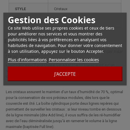
STYLE
cristaux
Gestion des Cookies
ÉLECTRONIQUE
non
Ce site Web utilise ses propres cookies et ceux de tiers
pour améliorer nos services et vous montrer des
publicités liées à vos préférences en analysant vos
En savoir plus
habitudes de navigation. Pour donner votre consentement
à son utilisation, appuyez sur le bouton Accepter.
Description complète pour Humidificateur Rond Crystal Gel Xikar
118 ml Transparent
Plus d'informations
Personnaliser les cookies
L'Humidificateur Rond Crystal Gel Xikar 118 ml Transparent est un
système simple et pratique pour humidifier une cave à cigares d'une
J'ACCEPTE
capacité allant jusqu'à cent cinquante cigares de taille classique.
Les cristaux assurent le maintien d'un taux d'humidité de 70 %, optimal
pour la conservation de vos précieux modules, dès lors que le
couvercle est ôté. La boîte cylindrique porte deux lignes repères qui
permettent de surveiller les cristaux : si leur niveau tombe en dessous
de la ligne minimale (dite Add line), il vous suffira de les ré-humidifier
avec de l'eau déminéralisée jusqu'à en ramener le volume à la ligne
maximale (baptisée Full line).