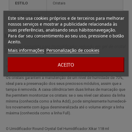
ESTILO
cristais
ELECTRÓNICA
não
Este site usa cookies próprios e de terceiros para melhorar
nossos serviços e mostrar a publicidade relacionada às
suas preferências, analisando seus hábitosnavegação.
Mais informação
Para dar seu consentimento ao seu uso, pressione o botão
Aceito.
Descrição completa para Humidificador redondo em gel de cristal
Mais informações
Personalização de cookies
Xikar 118 ml Transparente
O Umidificador de Cristal Redondo em Gel Xikar 118 ml Transparente é
ACEITO
um sistema simples e prático para humidificar um humidificador com
capacidade para até cento e cinquenta charutos de tamanho clássico.
Os cristais garantem a manutenção de um nível de humidade de 70%,
ideal para a preservação dos seus preciosos módulos, assim que a
tampa é removida. A caixa cilíndrica tem duas linhas de marcação que
lhe permitem monitorizar os cristais: se o seu nível cair abaixo da linha
mínima (conhecida como a linha Add), pode simplesmente humedecê-
los novamente com água desmineralizada até o volume atingir a linha
máxima (conhecida como a linha Full).
O Umidificador Round Crystal Gel Humidificador Xikar 118 ml