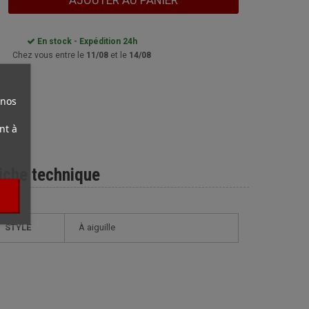
AJOUTER AU PANIER
En stock - Expédition 24h
Chez vous entre le
11/08
et le
14/08
 nos
nt à
iche technique
STYLE
à aiguille