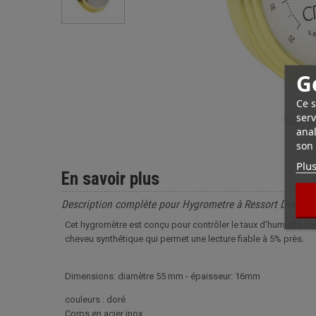
G
Ce s
serv
anal
son 
Plus
En savoir plus
Description complète pour Hygrometre à Ressort Doré 
Cet hygromètre est conçu pour contrôler le taux d'humidité de v
cheveu synthétique qui permet une lecture fiable à 5% près.
Dimensions: diamètre 55 mm - épaisseur: 16mm
couleurs : doré
Corps en acier inox