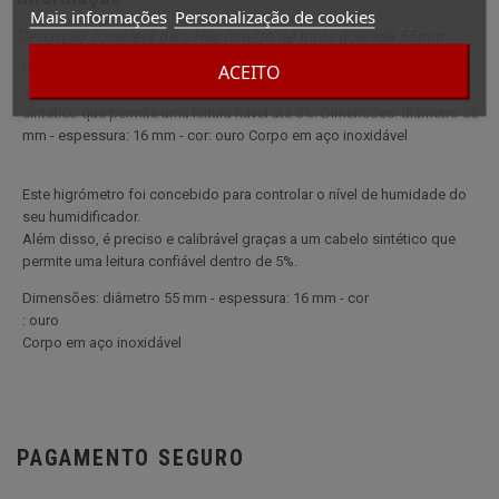
Mais informações
Personalização de cookies
Descrição completa para Higrómetro de mola dourada 55mm
ACEITO
Este higrómetro foi concebido para controlar o nível de humidade do
seu armário de charutos e é preciso e calibrável graças a um cabelo
sintético que permite uma leitura fiável até 5%. Dimensões: diâmetro 55
mm - espessura: 16 mm - cor: ouro Corpo em aço inoxidável
Este higrómetro foi concebido para controlar o nível de humidade do
seu humidificador.
Além disso, é preciso e calibrável graças a um cabelo sintético que
permite uma leitura confiável dentro de 5%.
Dimensões: diâmetro 55 mm - espessura: 16 mm - cor
: ouro
Corpo em aço inoxidável
PAGAMENTO SEGURO