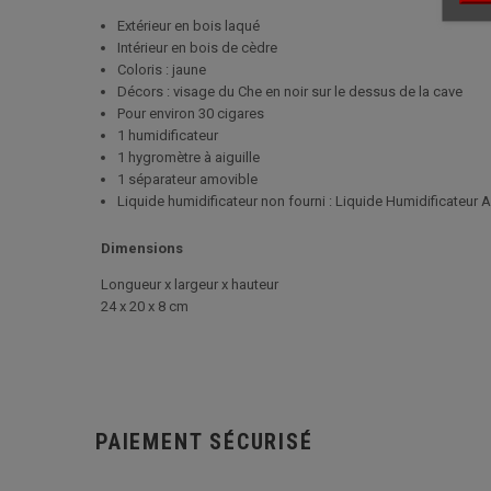
Extérieur en bois laqué
Intérieur en bois de cèdre
Coloris : jaune
Décors : visage du Che en noir sur le dessus de la cave
Pour environ 30 cigares
1 humidificateur
1 hygromètre à aiguille
1 séparateur amovible
Liquide humidificateur non fourni : Liquide Humidificateur A
Dimensions
Longueur x largeur x hauteur
24 x 20 x 8 cm
PAIEMENT SÉCURISÉ