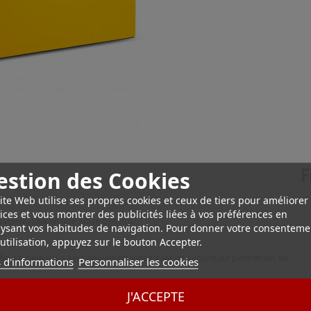
estion des Cookies
F
ite Web utilise ses propres cookies et ceux de tiers pour améliorer
ices et vous montrer des publicités liées à vos préférences en
isage du Che en noir sur le dessus.
ysant vos habitudes de navigation. Pour donner votre consenteme
utilisation, appuyez sur le bouton Accepter.
ille. La cave vous sera également livrée avec un séparateur permettant de
 d'informations
Personnaliser les cookies
J'ACCEPTE