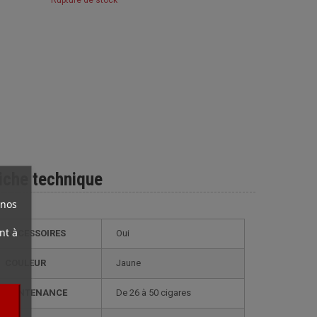
Rupture de stock
iche technique
 nos
nt à
ACCESSOIRES
Oui
COULEUR
Jaune
CONTENANCE
de 26 à 50 cigares