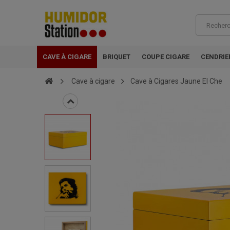
CAVE À CIGARE
BRIQUET
COUPE CIGARE
CENDRIE
Cave à cigare
Cave à Cigares Jaune El Che