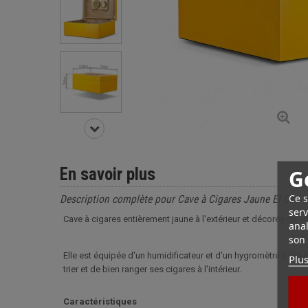
En savoir plus
G
Ce s
Description complète pour Cave à Cigares Jaune El Che
serv
Cave à cigares entièrement jaune à l'extérieur et décorée du v
anal
son 
Elle est équipée d'un humidificateur et d'un hygromètre à aigu
Plus
trier et de bien ranger ses cigares à l'intérieur.
Caractéristiques