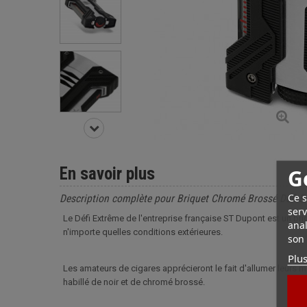
En savoir plus
G
Ce s
Description complète pour Briquet Chromé Brossé Défi 
serv
Le Défi Extrême de l'entreprise française ST Dupont est un br
anal
n'importe quelles conditions extérieures.
son 
Plus
Les amateurs de cigares apprécieront le fait d'allumer leurs
habillé de noir et de chromé brossé.