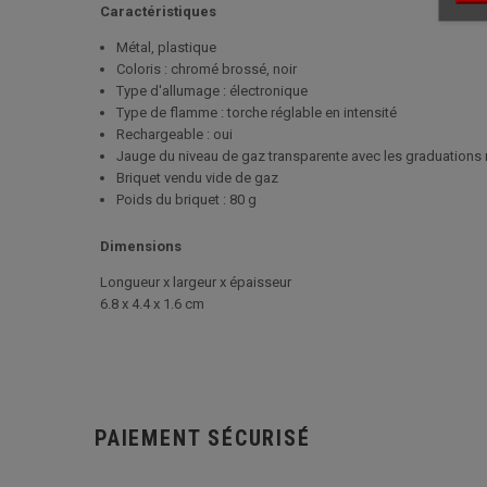
Caractéristiques
Métal, plastique
Coloris : chromé brossé, noir
Type d'allumage : électronique
Type de flamme : torche réglable en intensité
Rechargeable : oui
Jauge du niveau de gaz transparente avec les graduations
Briquet vendu vide de gaz
Poids du briquet : 80 g
Dimensions
Longueur x largeur x épaisseur
6.8 x 4.4 x 1.6 cm
PAIEMENT SÉCURISÉ