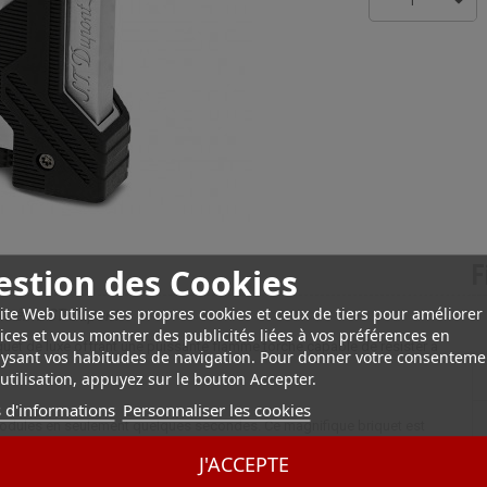
1
estion des Cookies
F
ite Web utilise ses propres cookies et ceux de tiers pour améliorer
Extrême ST Dupont
ices et vous montrer des publicités liées à vos préférences en
iquet de luxe offrant une puissante flamme torche capable de résister à
ysant vos habitudes de navigation. Pour donner votre consenteme
utilisation, appuyez sur le bouton Accepter.
 d'informations
Personnaliser les cookies
 modules en seulement quelques secondes. Ce magnifique briquet est
J'ACCEPTE