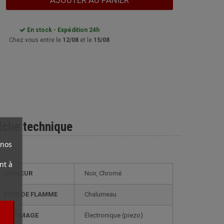
AJOUTER AU PANIER
En stock - Expédition 24h
Chez vous entre le
12/08
et le
15/08
iche technique
 nos
nt à
COULEUR
Noir, Chromé
TYPE DE FLAMME
Chalumeau
ALLUMAGE
électronique (piezo)