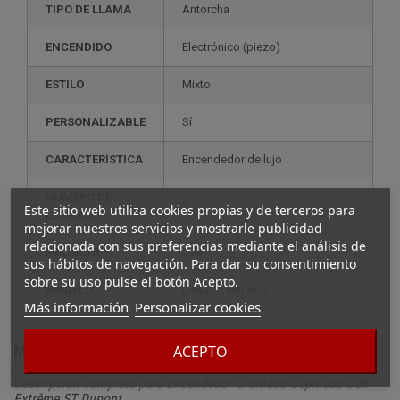
TIPO DE LLAMA
Antorcha
ENCENDIDO
electrónico (piezo)
ESTILO
mixto
PERSONALIZABLE
sí
CARACTERÍSTICA
encendedor de lujo
NÚMERO DE
2
Este sitio web utiliza cookies propias y de terceros para
LLAMAS
mejorar nuestros servicios y mostrarle publicidad
relacionada con sus preferencias mediante el análisis de
RECARGA
gas
sus hábitos de navegación. Para dar su consentimiento
sobre su uso pulse el botón Acepto.
MODELO
desafío extremo
Más información
Personalizar cookies
Más información
ACEPTO
Descripción completa para Encendedor Cromado Cepillado Défi
Extrême ST Dupont