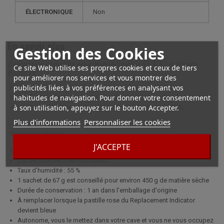
ÉLECTRONIQUE
non
En savoir plus
Gestion des Cookies
Description complète pour Humidificateur 55 % 67 g Integra
Ce site Web utilise ses propres cookies et ceux de tiers
Boost x6
pour améliorer nos services et vous montrer des
publicités liées à vos préférences en analysant vos
Pack pour cave à cigare. Contient pas moins de 6 sachets
habitudes de navigation. Pour donner votre consentement
humidificateur de la marque Integra. Sachet à placer dans la cave à
à son utilisation, appuyez sur le bouton Accepter.
cigare pour maintenir une humidité relative à hauteur de 55 %.
Plus d'informations
Personnaliser les cookies
Caractéristiques
J'ACCEPTE
Marque : Integra
Lot de 6 sachets humidificateur
Taux d'humidité : 55 %
1 sachet de 67 g est conseillé pour environ 450 g de matière sèche
Durée de conservation : 1 an dans l'emballage d'origine
À remplacer lorsque la pastille rose du Replacement Indicator
devient bleue
Autonome, vous le mettez dans votre cave et vous ne vous occupez