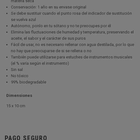
materia seca
Conservación: 1 año en su envase original
Se debe sustituir cuando el punto rosa del indicador de sustitución
se vuelva azul
Autónomo, ponlo en tu sótano y no te preocupes por él
Elimina las fluctuaciones de humedad y temperatura, preservando el
aceite, el sabor y el carácter de sus puros
Fácil de usar, no es necesario rellenar con agua destilada, por lo que
no hay que preocuparse de si se rellena o no
También puede utilizarse para estuches de instrumentos musicales
(el % varía según el instrumento)
Sin sal
No tóxico
99% biodegradable
Dimensiones
15 x 10 cm
PAGO SEGURO