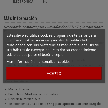
ELECTRÓNICA
no
Más información
Descripción completa para Humidificador 55% 67 g Integra Boost
x6
Este sitio web utiliza cookies propias y de terceros para
Paquete para el humidor. Contiene nada menos que 6 bolsas de
mejorar nuestros servicios y mostrarle publicidad
humidificación de la marca Integra. Envase que se coloca en el humidor
relacionada con sus preferencias mediante el análisis de
para mantener una humedad relativa del 55%.
sus hábitos de navegación. Para dar su consentimiento
sobre su uso pulse el botón Acepto.
Paquete para el humidor. Contiene nada menos que 6 bolsas de
Más información
Personalizar cookies
humidificación de la marca Integra. Envase que se coloca en el humidor
para mantener una humedad relativa del 55%.
ACEPTO
Características
Marca : Integra
Paquete de 6 bolsas humidificadoras
Nivel de humedad: 55%
se recomienda una bolsa de 67 g para aproximadamente 450 g de