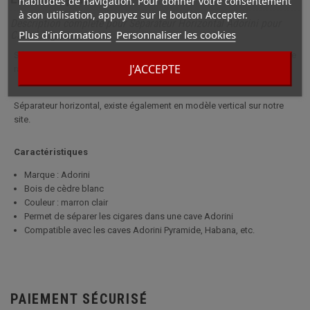
habitudes de navigation. Pour donner votre consentement
à son utilisation, appuyez sur le bouton Accepter.
Description complète pour Séparateur Horizontal Adorini pour
Plus d'informations
Personnaliser les cookies
Cave à Cigares
Séparateur en bois de cèdre pour cave à cigares Adorini permettant de
J'ACCEPTE
ranger et d'organiser les cigares à l'intérieur de la cave.
Séparateur horizontal, existe également en modèle vertical sur notre
site.
Caractéristiques
Marque : Adorini
Bois de cèdre blanc
Couleur : marron clair
Permet de séparer les cigares dans une cave Adorini
Compatible avec les caves Adorini Pyramide, Habana, etc.
PAIEMENT SÉCURISÉ