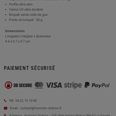
Profile ultra slim
Vernis UV ultra durable
Briquet vendu vide de gaz
Poids du briquet : 50 g
Dimensions
Longueur x largeur x épaisseur
6.6 x 3.7 x 0.7 cm
PAIEMENT SÉCURISÉ
Tél : 04 22 13 10 93
Email : contact@humidor-station.fr
Adresse : Humidor Station - 235 allée Hector Pintus 06610 La Gaude