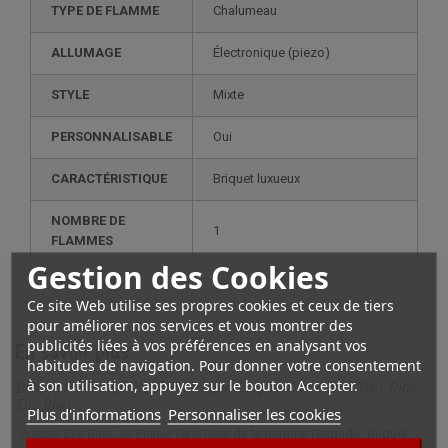
TYPE DE FLAMME
Chalumeau
ALLUMAGE
électronique (piezo)
STYLE
mixte
PERSONNALISABLE
oui
CARACTÉRISTIQUE
briquet luxueux
NOMBRE DE
1
FLAMMES
Gestion des Cookies
RECHARGE
gaz
Ce site Web utilise ses propres cookies et ceux de tiers
pour améliorer nos services et vous montrer des
publicités liées à vos préférences en analysant vos
En savoir plus
habitudes de navigation. Pour donner votre consentement
à son utilisation, appuyez sur le bouton Accepter.
Description complète pour Briquet Delgado Jet Flame Two Tone
Elie Bleu
Plus d'informations
Personnaliser les cookies
Briquet Elie Bleu Jet Flame Two Tone de la gamme Delgado. Briquet