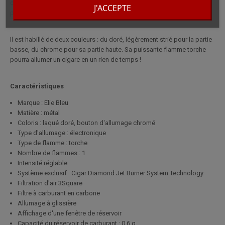
cigare de luxe ultra fin (seulement 7 mm d'épaisseur), aussi fin que
J'ACCEPTE
puissant et élégant.
Il est habillé de deux couleurs : du doré, légèrement strié pour la partie
basse, du chrome pour sa partie haute. Sa puissante flamme torche
pourra allumer un cigare en un rien de temps !
Caractéristiques
Marque : Elie Bleu
Matière : métal
Coloris : laqué doré, bouton d'allumage chromé
Type d'allumage : électronique
Type de flamme : torche
Nombre de flammes : 1
Intensité réglable
Système exclusif : Cigar Diamond Jet Burner System Technology
Filtration d'air 3Square
Filtre à carburant en carbone
Allumage à glissière
Affichage d'une fenêtre de réservoir
Capacité du réservoir de carburant : 0.6 g