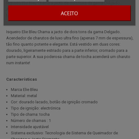
Isqueiro Elie Bleu Chama a jacto de dois tons da gama Delgado.
Acendedor de charutos de luxo ultra fino (apenas 7 mm de espessura),
ACEITO
tão fino quanto potente e elegante.
Isqueiro Elie Bleu Chama a jacto de dois tons da gama Delgado.
Acendedor de charutos de luxo ultra fino (apenas 7 mm de espessura),
tão fino quanto potente e elegante. Está vestido em duas cores:
dourado, ligeiramente estriado para a parte inferior, cromado para a
parte superior. A sua poderosa chama de tocha acenderá um charuto
num instante!
Características
Marca Elie Bleu
Material: metal
Cor: dourado lacado, botão de ignição cromado
Tipo de ignição: electrónica
Tipo de chama: tocha
Número de chamas : 1
Intensidade ajustável
Sistema exclusivo: Tecnologia de Sistema de Queimador de