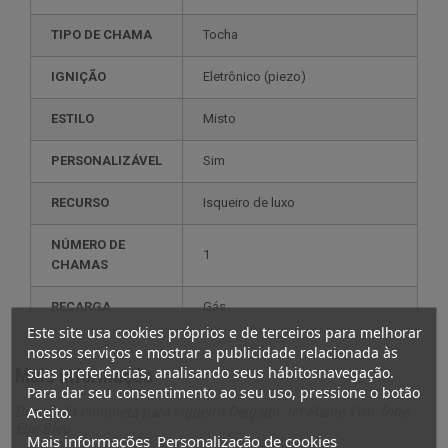
TIPO DE CHAMA
Tocha
IGNIÇÃO
eletrônico (piezo)
ESTILO
misto
PERSONALIZÁVEL
sim
RECURSO
isqueiro de luxo
NÚMERO DE
1
CHAMAS
RECARGA
gás
Este site usa cookies próprios e de terceiros para melhorar
nossos serviços e mostrar a publicidade relacionada às
suas preferências, analisando seus hábitosnavegação.
Mais informação
Para dar seu consentimento ao seu uso, pressione o botão
Aceito.
Descrição completa para Isqueiro Delgado Jet Flame Two Tone
Elie Bleu
Mais informações
Personalização de cookies